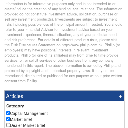
information is for informative purposes only and is not intended to or
create/induce the creation of any binding legal relations. The information
provided do not constitute investment advice, solicitation, purchase or
sell any investment product(s). Investments are subject to investment
risks including possible loss of the principal amount invested. You should
refer to your Financial Advisor for investment advice based on your
investment experience, financial situation, any of your particular needs
and risk preference. For details of different product's risks, please visit
the Risk Disclosures Statement on http://www.phillip.com.hk. Phillip (or
employees) may have positions/ interests in relevant investment
products. Phillip (or one of its affiliates) may from time to time provide
services for, or solicit services or other business from, any company
mentioned in this report. The above information is owned by Phillip and
protected by copyright and intellectual property Laws. It may not be
reproduced, distributed or published for any purpose without prior written
consent from Phillip.
Articles
Category
Capital Management
Market Brief
Dealer Market Brief