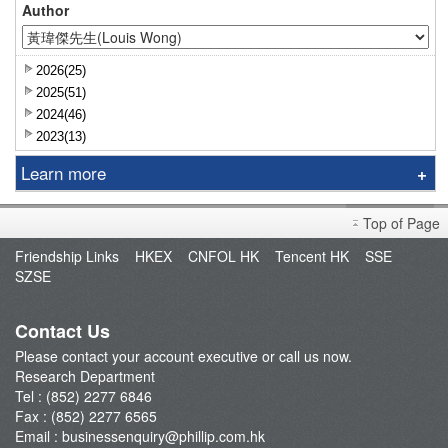
Author
2026(25)
2025(51)
2024(46)
2023(13)
Learn more
Research Report
Top of Page
Sniper
Friendship Links
HKEX
CNFOL HK
Tencent HK
SSE
Market Brief
SZSE
Dealer's Market Brief
A-Share Research Report
Contact Us
Please contact your account executive or call us now.
Research Department
Tel : (852) 2277 6846
Fax : (852) 2277 6565
Email :
businessenquiry@phillip.com.hk