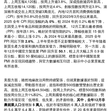
高，上周五報4,120點，按周上升逾3.8%。深成指創逾四年新高，
上周五收報14,120點，按周升近4.4%。創板指數按周升近3.9%。滬
深兩市成交在上周五突破3萬億元。內地12月居民消費價格指數
（CPI）按年升0.8%符合預期，回升至2023年3月份以來最高。
2025 全年 CPI 同比漲幅約為
0%
，較 2024 年的 0.2% 略有下降，
主因受上半年食品和能源價格的明顯拖累。 12月工業出廠者價格
（PPI）按年跌1.9%，略好於市場預期的2%，降幅收斂至 15 個月
來最小；環比上漲 0.2%，為 2024 年以來最高數值。2025 全年
PPI 同比下降
2.6%
。上半年受外需不足影響降幅較大，下半年隨着
新質生產力發展和擴內需政策發力，降幅明顯收窄。 另一方面，去
年12月中國官方製造業 PMI 回升至
50.1
，較上月大幅上升 0.9 個
百分點，重回 50 榮枯線以上的擴張區間。標普全球中國製造業
PMI 亦呈現回穩趨勢，與官方數據相互印證，顯示中小企業景氣度
有所改善。
美股方面，雖然地緣政治局勢持續緊張，但就業數據遜於預期，提
振減息預期，帶動股市造好，道指和標普500指數雙雙創出歷史新
高。道指上周五收報49,504點，按周上升約2%。標普500指數和納
指按周分別上升1%和2%。上周美國發布的核心經濟數據顯示，勞
動力市場呈現「低增長、低失業」的矛盾特徵。
其中，去年
12
月非
農就業人口
僅增加
5
萬人
，低於市場預期的 6 萬人及前值經下修後
的 5.6 萬至 6.4 萬人，是除經濟衰退年份外，近 20 多年來最弱的年