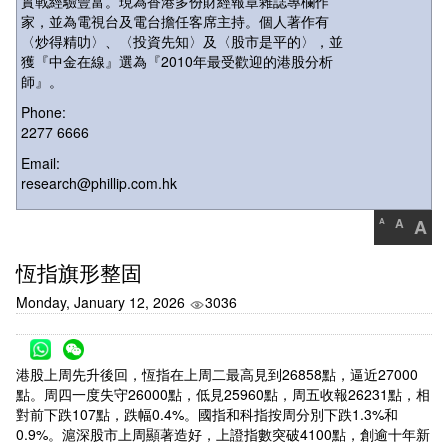
實戰經驗豐富。現為香港多份財經報章雜誌專欄作
家，並為電視台及電台擔任客席主持。個人著作有
〈炒得精叻〉、〈投資先知〉及〈股市是平的〉，並
獲『中金在線』選為『2010年最受歡迎的港股分析
師』。
Phone:
2277 6666
Email:
research@phillip.com.hk
A
A
A
恆指旗形整固
Monday, January 12, 2026
3036
港股上周先升後回，恆指在上周二最高見到26858點，逼近27000
點。周四一度失守26000點，低見25960點，周五收報26231點，相
對前下跌107點，跌幅0.4%。國指和科指按周分別下跌1.3%和
0.9%。滬深股市上周顯著造好，上證指數突破4100點，創逾十年新