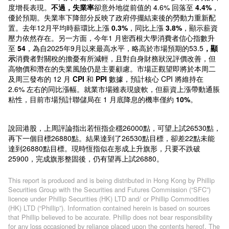
度增長表現。
不過，失業率
卻意外地從前值的 4.6% 回落至
4.4%
，
優於預期。失業率下降部分反映了政府停擺結束後的勞動力重新配
置。去年12月平均時薪環比上漲
0.3%
，同比上漲
3.8%
，顯示薪資
壓力依然存在。另一方面，今年1 月密西根大學消費者信心指數升
至
54
，為自2025年9月以來最高水平，略高於市場預期的53.5
，顯
示
消費者對關稅的擔憂有所減輕，且對自身財務狀況評價改善，但
高物價和潛在的失業風險仍是主要顧慮。市場正觀望即將於本周二
及周三發布的 12 月
CPI
和
PPI
數據，預計核心 CPI 將維持在
2.6% 左右的同比漲幅。就業市場雖表現疲軟，但薪資上漲帶動通脹
粘性，目前市場預計聯儲局在 1 月底降息的機率僅約
10%
。
說回港股，上周評論指出若恒指企穩26000點，可望上試26530點，
再下一個目標26880點。結果達到了26530點目標，卻差22點未能
達到26880點目標。現時恆指似在形成上升旗形，只要不跌破
25900，完成旗形整固後，仍有望再上試26880。
This report is produced and is being distributed in Hong Kong by Phillip
Securities Group with the Securities and Futures Commission (“SFC”)
licence under Phillip Securities (HK) LTD and/ or Phillip Commodities
(HK) LTD (“Phillip”). Information contained herein is based on sources
that Phillip believed to be accurate. Phillip does not bear responsibility
for any loss occasioned by reliance placed upon the contents hereof. The