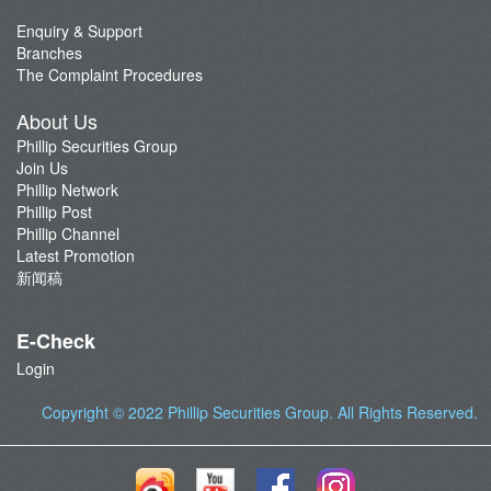
Enquiry & Support
Branches
The Complaint Procedures
About Us
Phillip Securities Group
Join Us
Phillip Network
Phillip Post
Phillip Channel
Latest Promotion
新闻稿
E-Check
Login
Copyright © 2022
Phillip Securities Group
. All Rights Reserved.