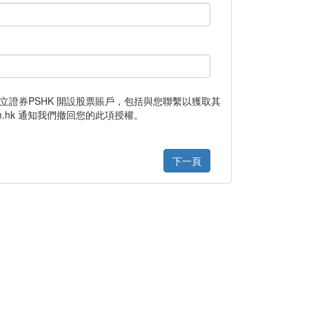
息，用于輝立證券PSHK 開設股票賬戶，包括與您聯繫以獲取其
m.hk 通知我們撤回您的此項授權。
下一頁