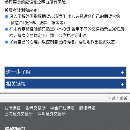
参舆买卖前应该完全明白所有风险。
投资者计划和应变：
深入了解外国指数期货市场运作 小心选择适合自己的期货合约
(留意合约价值、波幅、按金等)
在未有足够经验前只适宜小本投资 善用不同的交易指示去减低风
险，每次交易均定下止蚀平仓位并严守止蚀
了解自己的心理，以控制自己的情绪，理性地作出投资决定
进一步了解
环球期货买卖简介
相关链接
环球期货期权简介
外国期货手册
黄金期货
返回页首
市况评论
英国金属远期合约
友情连结
香港交易所
中金在线港股
腾讯港股
常见问题
上海证券交易所
深圳证券交易所
新交所富时A50 指数期货
开设户口
摩根台湾指数期货
存款/提款/账户转账
联络我们