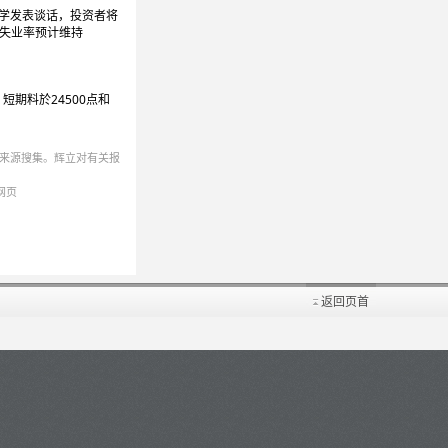
大学发表谈话，投资者将
，失业率预计维持
短期料於24500点和
来源搜集。辉立对有关报
网页
返回页首