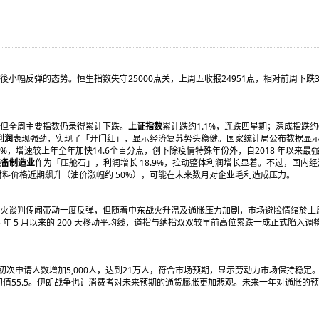
小幅反弹的态势。恒生指数失守25000点关，上周五收报24951点，相对前周下跌32
但全周主要指数仍录得累计下跌。
上证指数
累计跌约1.1%，连跌四星期；深成指跌约
利润
表现强劲，实现了「开门红」，显示经济复苏势头稳健。国家统计局公布数据显
2%，增速较上年全年加快14.6个百分点，创下除疫情特殊年份外，自2018 年以来最
装备制造业
作为「压舱石」，利润增长 18.9%，拉动整体利润增长显着。不过，国内
料价格近期飙升（油价涨幅约 50%），可能在未来数月对企业毛利造成压力。
火谈判传闻带动一度反弹，但随着中东战火升温及通胀压力加剧，市场避险情绪於上
2025 年 5 月以来的 200 天移动平均线，道指与纳指双双较早前高位累跌一成正式陷
初次申请人数增加5,000人，达到21万人，符合市场预期，显示劳动力市场保持稳定
4及初值55.5。伊朗战争也让消费者对未来预期的通货膨胀更加悲观。未来一年对通胀的预