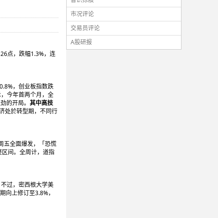
市况评论
交易员评论
A股研报
6点，跌幅1.3%，连
0.8%，创业板指数跌
示，今年首两个月，全
强劲的开局。
其中高技
经济处於转型期，不同行
周五全面爆发，「恐慌
入调整区间。全周计，道指
。不过，密西根大学美
期向上修订至3.8%，