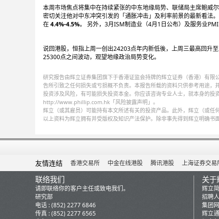
本周市场焦点将集中在持续紧张的中东地缘局势、联储局主席鲍威尔的
密切关注他对中东冲突引发的「通胀冲击」及利率前景的最新看法。
在
4.4%-4.5%
。 另外，3月ISM制造业（4月1日公布）及服务业
说回港股，恒指上周一创出24203点年内新低後，上周三最高回升至
25300点之间波动，观望地缘政治局势变化。
研究报告由辉立证券集团旗下于香港证监会持牌的辉立证券（香港）有限
告所引致之任何损失或亏损概不负责。本报告所载的资料只供参考用途，
投资涉及风险，有可能损失投资本金。你应该咨询专业人士，就本身的投
http://www.phillip.com.hk「风险披露声明」。
辉立（或其雇员）可能持有本文所述有关的投资产品。此外，辉立（或任
以上资料为辉立拥有并受版权及知识产法保护。除非事先得到辉立明确书
友情连结
香港交易所
中金在线港股
腾讯港股
上海证券交易
联络我们
关于
请即联络你的客户主任或致电我们。
辉立
研究部
招聘
电话 : (852) 2277 6846
集团
传真 : (852) 2277 6565
辉立