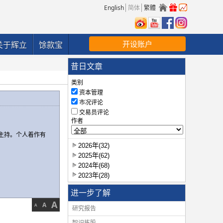
English
简体
繁體
开设账户
关于辉立
馀款宝
昔日文章
类别
资本管理
市况评论
交易员评论
作者
主持。个人着作有
2026年(32)
2025年(62)
2024年(68)
2023年(28)
进一步了解
A
A
A
研究报告
智识拣股