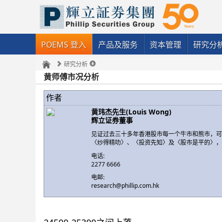
POEMS 登入
产品及服务
资本管理
研究分
研究分析
黄师傅市况分析
作者
黄玮杰先生(Louis Wong)
辉立证券董事
见证过去三十多年香港股市每一个牛市和熊市，
〈炒得精叻〉、〈投资先知〉及〈股市是平的〉，
电话:
2277 6666
电邮:
research@phillip.com.hk