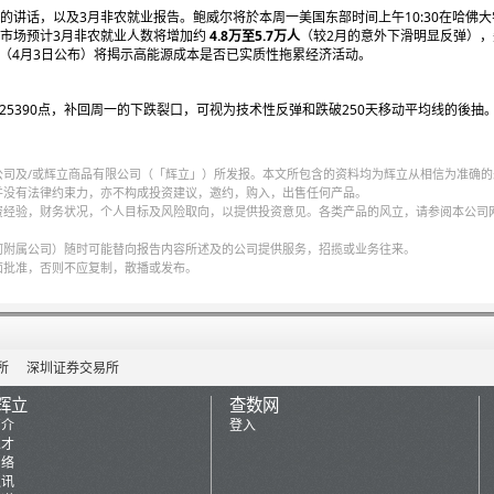
讲话，以及3月非农就业报告。鲍威尔将於本周一美国东部时间上午10:30在哈佛
市场预计3月非农就业人数将增加约
4.8
万至
5.7
万人
（较2月的意外下滑明显反弹）
PMI（4月3日公布）将揭示高能源成本是否已实质性拖累经济活动。
25390点，补回周一的下跌裂口，可视为技术性反弹和跌破250天移动平均线的後抽。
公司及/或辉立商品有限公司（「辉立」）所发报。本文所包含的资料均为辉立从相信为准确的
并没有法律约束力，亦不构成投资建议，邀约，购入，出售任何产品。
资经验，财务状况，个人目标及风险取向，以提供投资意见。各类产品的风立，请参阅本公司
何附属公司）随时可能替向报告内容所述及的公司提供服务，招揽或业务往来。
面批准，否则不应复制，散播或发布。
所
深圳证券交易所
辉立
查数网
简介
登入
人才
网络
通讯