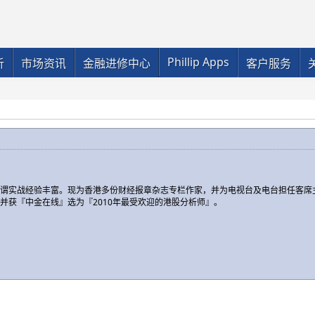
Phillip Apps
析
市场资讯
金融进修中心
客户服务
可谓实战经验丰富。现为香港多份财经报章杂志专栏作家，并为电视台及电台担任客席
并获『中金在线』选为『2010年最受欢迎的港股分析师』。