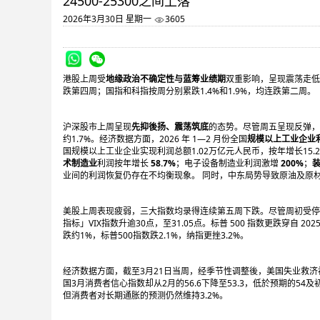
24500-25300之间上落
2026年3月30日 星期一
3605
港股上周受
地缘政治不确定性与蓝筹业绩期
双重影响，呈现震荡走低後
跌第四周；国指和科指按周分别累跌1.4%和1.9%，均连跌第二周。
沪深股市上周呈现
先抑後扬、震荡筑底
的态势。尽管周五呈现反弹，
约1.7%。经济数据方面，2026 年 1—2 月份全国
规模以上工业企业
国规模以上工业企业实现利润总额1.02万亿元人民币，按年增长15.
术制造业
利润按年增长
58.7%
；电子设备制造业利润激增
200%
；
业间的利润恢复仍存在不均衡现象。 同时，中东局势导致原油及原材
美股上周表现疲弱，三大指数均录得连续第五周下跌。尽管周初受停
指标」VIX指数升逾30点，至31.05点。标普 500 指数更跌穿自 
跌约1%，标普500指数跌2.1%，纳指更挫3.2%。
经济数据方面，截至3月21日当周，经季节性调整後，美国失业救济
国3月消费者信心指数却从2月的56.6下降至53.3，低於预期的5
但消费者对长期通胀的预测仍然维持3.2%。