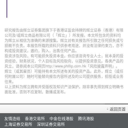
研究报告由辉立证券集团旗下于香港证监会持牌的辉立证券（香港）有限
公司及/或辉立商品有限公司（「辉立」）所发报。本文所包含的资料均
为辉立从相信为准确的来源搜集。辉立对有关报告所引致之任何损失或亏
损概不负责。本报告所载的资料只供参考用途，并没有法律约束力，亦不
构成投资建议，邀约，购入，出售任何产品。
投资涉及风险，有可能损失投资本金。你应该咨询专业人士，就本身的投
资经验，财务状况，个人目标及风险取向，以提供投资意见。各类产品的
风立，请参阅本公司网页http://www.phillip.com.hk「风险披露声明」。
辉立（或其雇员）可能持有本文所述有关的投资产品。此外，辉立（或任
何附属公司）随时可能替向报告内容所述及的公司提供服务，招揽或业务
往来。
以上资料为辉立拥有并受版权及知识产法保护。除非事先得到辉立明确书
面批准，否则不应复制，散播或发布。
返回页首
友情连结
香港交易所
中金在线港股
腾讯港股
上海证券交易所
深圳证券交易所