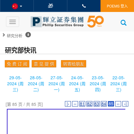
🎁
📞
POEMS 登入
Toggle
navigation
研究分析
研究部快讯
免 费 订 阅
意 见 提 供
转寄给朋友
29-05-
28-05-
27-05-
24-05-
23-05-
22-05-
2024 (周
2024 (周
2024 (周
2024 (周
2024 (周
2024 (周
三)
二)
一)
五)
四)
三)
|‹
‹‹
81
82
83
84
85
››
›|
[第 85 页 / 共 85 页]