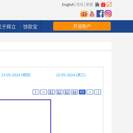
English
简体
繁體
开设账户
关于辉立
馀款宝
23-05-2024 (周四)
22-05-2024 (周三)
|‹
‹‹
81
82
83
84
85
››
›|