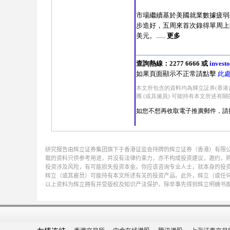
研究报告由辉立证券集团旗下于香港证监会持牌的辉立证券（香港）有限
载的资料只供参考用途，并没有法律约束力，亦不构成投资建议，邀约，
投资涉及风险，有可能损失投资本金。你应该咨询专业人士，就本身的投资经验，
辉立（或其雇员）可能持有本文所述有关的投资产品。此外，辉立（或任
以上资料为辉立拥有并受版权及知识产法保护。除非事先得到辉立明确书