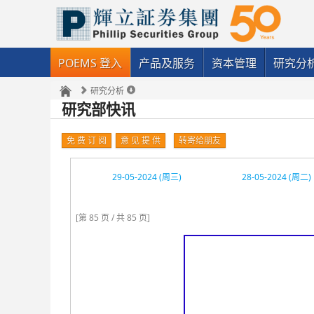
POEMS 登入
产品及服务
资本管理
研究分
研究分析
研究部快讯
免 费 订 阅
意 见 提 供
转寄给朋友
29-05-2024 (周三)
28-05-2024 (周二)
[第 85 页 / 共 85 页]