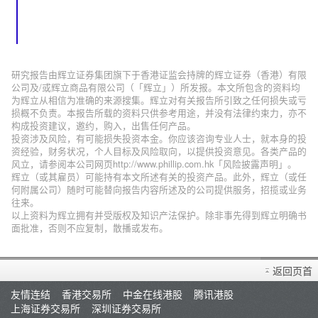
研究报告由辉立证券集团旗下于香港证监会持牌的辉立证券（香港）有限
公司及/或辉立商品有限公司（「辉立」）所发报。本文所包含的资料均
为辉立从相信为准确的来源搜集。辉立对有关报告所引致之任何损失或亏
损概不负责。本报告所载的资料只供参考用途，并没有法律约束力，亦不
构成投资建议，邀约，购入，出售任何产品。
投资涉及风险，有可能损失投资本金。你应该咨询专业人士，就本身的投
资经验，财务状况，个人目标及风险取向，以提供投资意见。各类产品的
风立，请参阅本公司网页http://www.phillip.com.hk「风险披露声明」。
辉立（或其雇员）可能持有本文所述有关的投资产品。此外，辉立（或任
何附属公司）随时可能替向报告内容所述及的公司提供服务，招揽或业务
往来。
以上资料为辉立拥有并受版权及知识产法保护。除非事先得到辉立明确书
面批准，否则不应复制，散播或发布。
返回页首
友情连结
香港交易所
中金在线港股
腾讯港股
上海证券交易所
深圳证券交易所