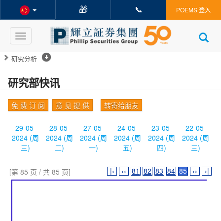
🎁
📞
POEMS 登入
Toggle
navigation
研究分析
研究部快讯
免 费 订 阅
意 见 提 供
转寄给朋友
29-05-
28-05-
27-05-
24-05-
23-05-
22-05-
2024 (周
2024 (周
2024 (周
2024 (周
2024 (周
2024 (周
三)
二)
一)
五)
四)
三)
|‹
‹‹
81
82
83
84
85
››
›|
[第 85 页 / 共 85 页]