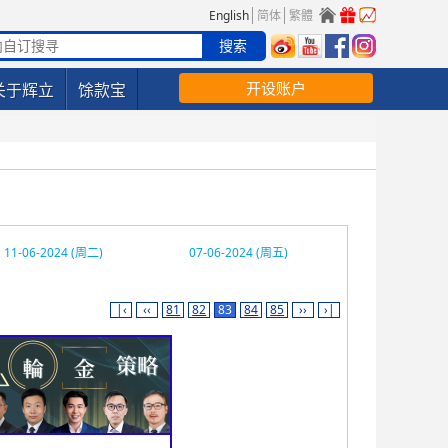
English
简体
繁體
开设账户
关于辉立
馀款宝
11-06-2024 (周二)
07-06-2024 (周五)
|‹
‹‹
81
82
83
84
85
››
›|