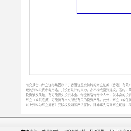
研究报告由辉立证券集团旗下于香港证监会持牌的辉立证券（香港）有限
载的资料只供参考用途，并没有法律约束力，亦不构成投资建议，邀约，
投资涉及风险，有可能损失投资本金。你应该咨询专业人士，就本身的投资经验，
辉立（或其雇员）可能持有本文所述有关的投资产品。此外，辉立（或任
以上资料为辉立拥有并受版权及知识产法保护。除非事先得到辉立明确书