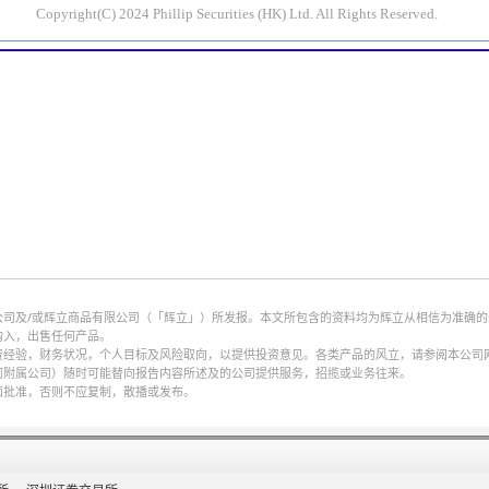
公司及/或辉立商品有限公司（「辉立」）所发报。本文所包含的资料均为辉立从相信为准确
购入，出售任何产品。
财务状况，个人目标及风险取向，以提供投资意见。各类产品的风立，请参阅本公司网页http://w
何附属公司）随时可能替向报告内容所述及的公司提供服务，招揽或业务往来。
面批准，否则不应复制，散播或发布。