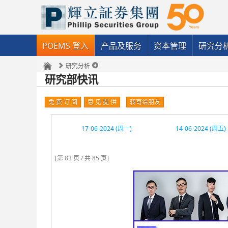
POEMS 登入
产品及服务
资本管理
研究分
研究分析
研究部快讯
免 费 订 阅
意 见 提 供
转寄给朋友
17-06-2024 (周一)
14-06-2024 (周五)
[第 83 页 / 共 85 页]