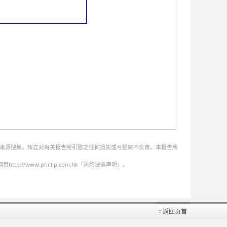
的来源搜集。辉立对有关报告所引致之任何损失或亏损概不负责。本报告所
ww.phillip.com.hk「风险披露声明」。
返回页首