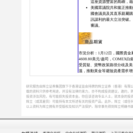
研究报告由辉立证券集团旗下于香港证监会持牌的辉立证券（香港）有限
载的资料只供参考用途，并没有法律约束力，亦不构成投资建议，邀约，
投资涉及风险，有可能损失投资本金。你应该咨询专业人士，就本身的投资经验，
辉立（或其雇员）可能持有本文所述有关的投资产品。此外，辉立（或任
以上资料为辉立拥有并受版权及知识产法保护。除非事先得到辉立明确书