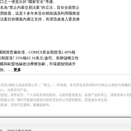
公司及/或辉立商品有限公司（「辉立」）所发报。本文所包含的资料均为辉立从相信为准确
购入，出售任何产品。
财务状况，个人目标及风险取向，以提供投资意见。各类产品的风立，请参阅本公司网页http://w
何附属公司）随时可能替向报告内容所述及的公司提供服务，招揽或业务往来。
面批准，否则不应复制，散播或发布。