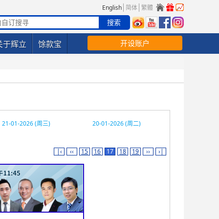
English
简体
繁體
开设账户
关于辉立
馀款宝
21-01-2026 (周三)
20-01-2026 (周二)
|‹
‹‹
15
16
17
18
19
››
›|