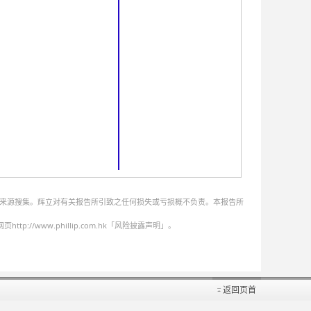
的来源搜集。辉立对有关报告所引致之任何损失或亏损概不负责。本报告所
ww.phillip.com.hk「风险披露声明」。
返回页首