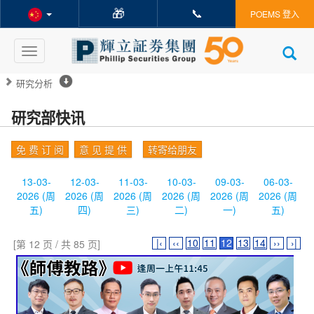
🎁
📞
POEMS 登入
Toggle
navigation
研究分析
研究部快讯
免 费 订 阅
意 见 提 供
转寄给朋友
13-03-
12-03-
11-03-
10-03-
09-03-
06-03-
2026 (周
2026 (周
2026 (周
2026 (周
2026 (周
2026 (周
五)
四)
三)
二)
一)
五)
|‹
‹‹
10
11
12
13
14
››
›|
[第 12 页 / 共 85 页]