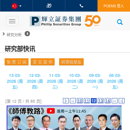
🎁
📞
POEMS 登入
Toggle
navigation
研究分析
研究部快讯
免 费 订 阅
意 见 提 供
转寄给朋友
13-03-
12-03-
11-03-
10-03-
09-03-
06-03-
2026 (周
2026 (周
2026 (周
2026 (周
2026 (周
2026 (周
五)
四)
三)
二)
一)
五)
|‹
‹‹
10
11
12
13
14
››
›|
[第 12 页 / 共 85 页]