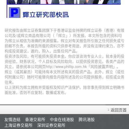
研究报告由辉立证券集团旗下于香港证监会持牌的辉立证券（香港）有限
公司及/或辉立商品有限公司（「辉立」）所发报。本文所包含的资料均
为辉立从相信为准确的来源搜集。辉立对有关报告所引致之任何损失或亏
损概不负责。本报告所载的资料只供参考用途，并没有法律约束力，亦不
构成投资建议，邀约，购入，出售任何产品。
投资涉及风险，有可能损失投资本金。你应该咨询专业人士，就本身的投
资经验，财务状况，个人目标及风险取向，以提供投资意见。各类产品的
风立，请参阅本公司网页http://www.phillip.com.hk「风险披露声明」。
辉立（或其雇员）可能持有本文所述有关的投资产品。此外，辉立（或任
何附属公司）随时可能替向报告内容所述及的公司提供服务，招揽或业务
往来。
以上资料为辉立拥有并受版权及知识产法保护。除非事先得到辉立明确书
面批准，否则不应复制，散播或发布。
返回页首
友情连结
香港交易所
中金在线港股
腾讯港股
上海证券交易所
深圳证券交易所