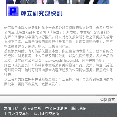
研究报告由辉立证券集团旗下于香港证监会持牌的辉立证券（香港）有限
公司及/或辉立商品有限公司（「辉立」）所发报。本文所包含的资料均
为辉立从相信为准确的来源搜集。辉立对有关报告所引致之任何损失或亏
损概不负责。本报告所载的资料只供参考用途，并没有法律约束力，亦不
构成投资建议，邀约，购入，出售任何产品。
投资涉及风险，有可能损失投资本金。你应该咨询专业人士，就本身的投
资经验，财务状况，个人目标及风险取向，以提供投资意见。各类产品的
风立，请参阅本公司网页http://www.phillip.com.hk「风险披露声明」。
辉立（或其雇员）可能持有本文所述有关的投资产品。此外，辉立（或任
何附属公司）随时可能替向报告内容所述及的公司提供服务，招揽或业务
往来。
以上资料为辉立拥有并受版权及知识产法保护。除非事先得到辉立明确书
面批准，否则不应复制，散播或发布。
返回页首
友情连结
香港交易所
中金在线港股
腾讯港股
上海证券交易所
深圳证券交易所