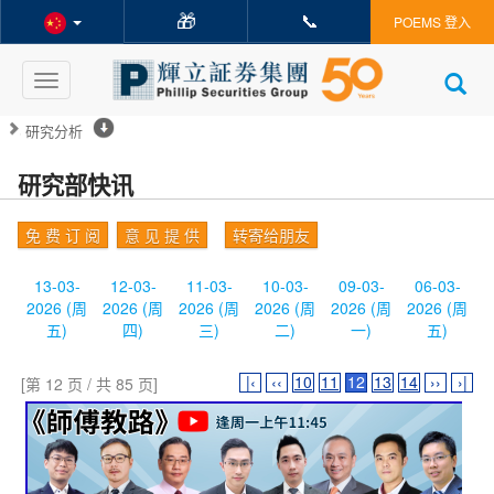
🎁
📞
POEMS 登入
Toggle
navigation
研究分析
研究部快讯
免 费 订 阅
意 见 提 供
转寄给朋友
13-03-
12-03-
11-03-
10-03-
09-03-
06-03-
2026 (周
2026 (周
2026 (周
2026 (周
2026 (周
2026 (周
五)
四)
三)
二)
一)
五)
|‹
‹‹
10
11
12
13
14
››
›|
[第 12 页 / 共 85 页]