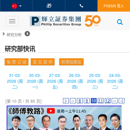
🎁
📞
POEMS 登入
Toggle
navigation
研究分析
研究部快讯
免 费 订 阅
意 见 提 供
转寄给朋友
31-03-
30-03-
27-03-
26-03-
25-03-
24-03-
2026 (周
2026 (周
2026 (周
2026 (周
2026 (周
2026 (周
二)
一)
五)
四)
三)
二)
|‹
‹‹
8
9
10
11
12
››
›|
[第 10 页 / 共 85 页]