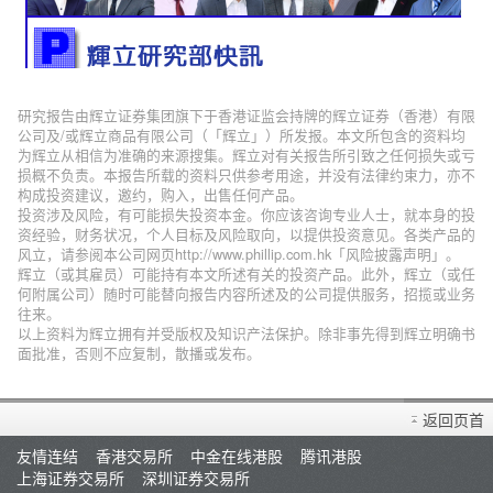
研究报告由辉立证券集团旗下于香港证监会持牌的辉立证券（香港）有限
公司及/或辉立商品有限公司（「辉立」）所发报。本文所包含的资料均
为辉立从相信为准确的来源搜集。辉立对有关报告所引致之任何损失或亏
损概不负责。本报告所载的资料只供参考用途，并没有法律约束力，亦不
构成投资建议，邀约，购入，出售任何产品。
投资涉及风险，有可能损失投资本金。你应该咨询专业人士，就本身的投
资经验，财务状况，个人目标及风险取向，以提供投资意见。各类产品的
风立，请参阅本公司网页http://www.phillip.com.hk「风险披露声明」。
辉立（或其雇员）可能持有本文所述有关的投资产品。此外，辉立（或任
何附属公司）随时可能替向报告内容所述及的公司提供服务，招揽或业务
往来。
以上资料为辉立拥有并受版权及知识产法保护。除非事先得到辉立明确书
面批准，否则不应复制，散播或发布。
返回页首
友情连结
香港交易所
中金在线港股
腾讯港股
上海证券交易所
深圳证券交易所