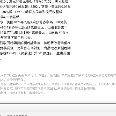
公司及/或辉立商品有限公司（「辉立」）所发报。本文所包含的资料均为辉立从相信为准确
购入，出售任何产品。
财务状况，个人目标及风险取向，以提供投资意见。各类产品的风立，请参阅本公司网页http://w
何附属公司）随时可能替向报告内容所述及的公司提供服务，招揽或业务往来。
面批准，否则不应复制，散播或发布。