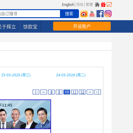
English
简体
繁體
开设账户
关于辉立
馀款宝
25-03-2026 (周三)
24-03-2026 (周二)
|‹
‹‹
8
9
10
11
12
››
›|