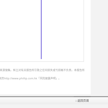
的来源搜集。辉立对有关报告所引致之任何损失或亏损概不负责。本报告所
ww.phillip.com.hk「风险披露声明」。
返回页首