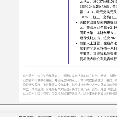
研究报告由辉立证券集团旗下于香港证监会持牌的辉立证券（香港）有限
载的资料只供参考用途，并没有法律约束力，亦不构成投资建议，邀约，
投资涉及风险，有可能损失投资本金。你应该咨询专业人士，就本身的投资经验，
辉立（或其雇员）可能持有本文所述有关的投资产品。此外，辉立（或任
以上资料为辉立拥有并受版权及知识产法保护。除非事先得到辉立明确书