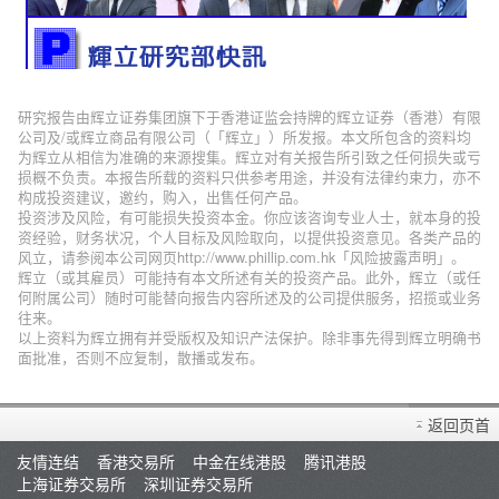
研究报告由辉立证券集团旗下于香港证监会持牌的辉立证券（香港）有限
公司及/或辉立商品有限公司（「辉立」）所发报。本文所包含的资料均
为辉立从相信为准确的来源搜集。辉立对有关报告所引致之任何损失或亏
损概不负责。本报告所载的资料只供参考用途，并没有法律约束力，亦不
构成投资建议，邀约，购入，出售任何产品。
投资涉及风险，有可能损失投资本金。你应该咨询专业人士，就本身的投
资经验，财务状况，个人目标及风险取向，以提供投资意见。各类产品的
风立，请参阅本公司网页http://www.phillip.com.hk「风险披露声明」。
辉立（或其雇员）可能持有本文所述有关的投资产品。此外，辉立（或任
何附属公司）随时可能替向报告内容所述及的公司提供服务，招揽或业务
往来。
以上资料为辉立拥有并受版权及知识产法保护。除非事先得到辉立明确书
面批准，否则不应复制，散播或发布。
返回页首
友情连结
香港交易所
中金在线港股
腾讯港股
上海证券交易所
深圳证券交易所