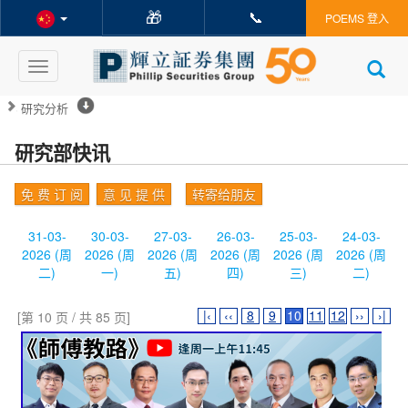
🎁
📞
POEMS 登入
Toggle
navigation
研究分析
研究部快讯
免 费 订 阅
意 见 提 供
转寄给朋友
31-03-
30-03-
27-03-
26-03-
25-03-
24-03-
2026 (周
2026 (周
2026 (周
2026 (周
2026 (周
2026 (周
二)
一)
五)
四)
三)
二)
|‹
‹‹
8
9
10
11
12
››
›|
[第 10 页 / 共 85 页]