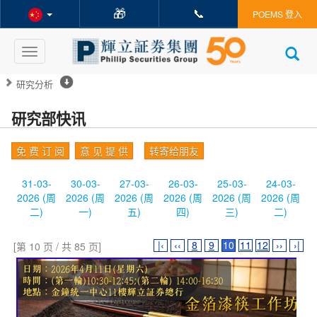
🎁
📞
POEMS 登入
Toggle
navigation
研究分析
研究部快讯
免 费 订 阅
意 见 提 供
转寄给朋友
31-03-
30-03-
27-03-
26-03-
25-03-
24-03-
2026 (周
2026 (周
2026 (周
2026 (周
2026 (周
2026 (周
二)
一)
五)
四)
三)
二)
|‹
‹‹
8
9
10
11
12
››
›|
[第 10 页 / 共 85 页]