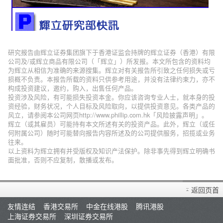
研究报告由辉立证券集团旗下于香港证监会持牌的辉立证券（香港）有限
公司及/或辉立商品有限公司（「辉立」）所发报。本文所包含的资料均
为辉立从相信为准确的来源搜集。辉立对有关报告所引致之任何损失或亏
损概不负责。本报告所载的资料只供参考用途，并没有法律约束力，亦不
构成投资建议，邀约，购入，出售任何产品。
投资涉及风险，有可能损失投资本金。你应该咨询专业人士，就本身的投
资经验，财务状况，个人目标及风险取向，以提供投资意见。各类产品的
风立，请参阅本公司网页http://www.phillip.com.hk「风险披露声明」。
辉立（或其雇员）可能持有本文所述有关的投资产品。此外，辉立（或任
何附属公司）随时可能替向报告内容所述及的公司提供服务，招揽或业务
往来。
以上资料为辉立拥有并受版权及知识产法保护。除非事先得到辉立明确书
面批准，否则不应复制，散播或发布。
返回页首
友情连结
香港交易所
中金在线港股
腾讯港股
上海证券交易所
深圳证券交易所