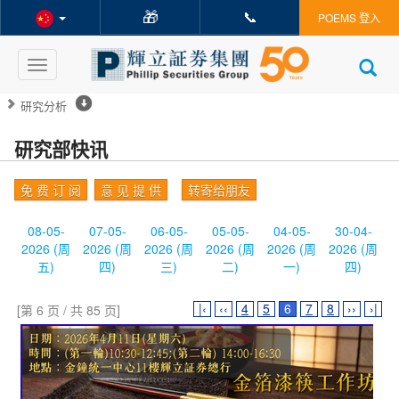
🎁
📞
POEMS 登入
Toggle
navigation
研究分析
研究部快讯
免 费 订 阅
意 见 提 供
转寄给朋友
08-05-
07-05-
06-05-
05-05-
04-05-
30-04-
2026 (周
2026 (周
2026 (周
2026 (周
2026 (周
2026 (周
五)
四)
三)
二)
一)
四)
|‹
‹‹
4
5
6
7
8
››
›|
[第 6 页 / 共 85 页]