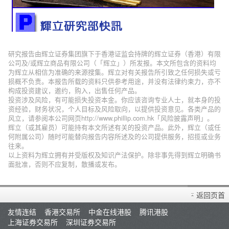
研究报告由辉立证券集团旗下于香港证监会持牌的辉立证券（香港）有限
公司及/或辉立商品有限公司（「辉立」）所发报。本文所包含的资料均
为辉立从相信为准确的来源搜集。辉立对有关报告所引致之任何损失或亏
损概不负责。本报告所载的资料只供参考用途，并没有法律约束力，亦不
构成投资建议，邀约，购入，出售任何产品。
投资涉及风险，有可能损失投资本金。你应该咨询专业人士，就本身的投
资经验，财务状况，个人目标及风险取向，以提供投资意见。各类产品的
风立，请参阅本公司网页http://www.phillip.com.hk「风险披露声明」。
辉立（或其雇员）可能持有本文所述有关的投资产品。此外，辉立（或任
何附属公司）随时可能替向报告内容所述及的公司提供服务，招揽或业务
往来。
以上资料为辉立拥有并受版权及知识产法保护。除非事先得到辉立明确书
面批准，否则不应复制，散播或发布。
返回页首
友情连结
香港交易所
中金在线港股
腾讯港股
上海证券交易所
深圳证券交易所