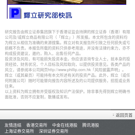
研究报告由辉立证券集团旗下于香港证监会持牌的辉立证券（香港）有限
公司及/或辉立商品有限公司（「辉立」）所发报。本文所包含的资料均
为辉立从相信为准确的来源搜集。辉立对有关报告所引致之任何损失或亏
损概不负责。本报告所载的资料只供参考用途，并没有法律约束力，亦不
构成投资建议，邀约，购入，出售任何产品。
投资涉及风险，有可能损失投资本金。你应该咨询专业人士，就本身的投
资经验，财务状况，个人目标及风险取向，以提供投资意见。各类产品的
风立，请参阅本公司网页http://www.phillip.com.hk「风险披露声明」。
辉立（或其雇员）可能持有本文所述有关的投资产品。此外，辉立（或任
何附属公司）随时可能替向报告内容所述及的公司提供服务，招揽或业务
往来。
以上资料为辉立拥有并受版权及知识产法保护。除非事先得到辉立明确书
面批准，否则不应复制，散播或发布。
返回页首
友情连结
香港交易所
中金在线港股
腾讯港股
上海证券交易所
深圳证券交易所