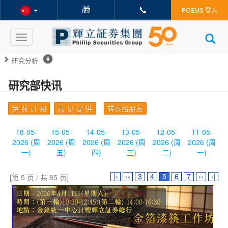
🎁
📞
POEMS 登入
Toggle
navigation
研究分析
研究部快讯
免 费 订 阅
意 见 提 供
转寄给朋友
18-05-
15-05-
14-05-
13-05-
12-05-
11-05-
2026 (周
2026 (周
2026 (周
2026 (周
2026 (周
2026 (周
一)
五)
四)
三)
二)
一)
|‹
‹‹
3
4
5
6
7
››
›|
[第 5 页 / 共 85 页]