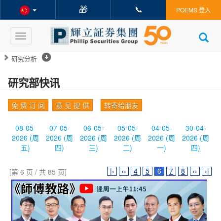
🎁
📞
POEMS 登入
Toggle
navigation
研究分析
研究部快讯
免 费 订 阅
意 见 提 供
转寄给朋友
08-05-
07-05-
06-05-
05-05-
04-05-
30-04-
2026 (周
2026 (周
2026 (周
2026 (周
2026 (周
2026 (周
五)
四)
三)
二)
一)
四)
|‹
‹‹
4
5
6
7
8
››
›|
[第 6 页 / 共 85 页]