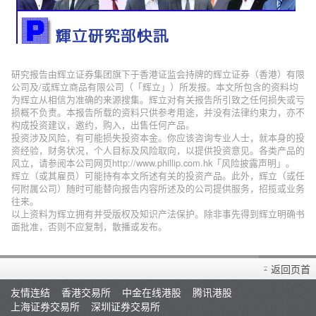
研究报告由辉立证券集团旗下于香港证监会持牌的辉立证券（香港）有限
公司及/或辉立商品有限公司（「辉立」）所发报。本文所包含的资料均
为辉立从相信为准确的来源搜集。辉立对有关报告所引致之任何损失或亏
损概不负责。本报告所载的资料只供参考用途，并没有法律约束力，亦不
构成投资建议，邀约，购入，出售任何产品。
投资涉及风险，有可能损失投资本金。你应该咨询专业人士，就本身的投
资经验，财务状况，个人目标及风险取向，以提供投资意见。各类产品的
风立，请参阅本公司网页http://www.phillip.com.hk「风险披露声明」。
辉立（或其雇员）可能持有本文所述有关的投资产品。此外，辉立（或任
何附属公司）随时可能替向报告内容所述及的公司提供服务，招揽或业务
往来。
以上资料为辉立拥有并受版权及知识产法保护。除非事先得到辉立明确书
面批准，否则不应复制，散播或发布。
返回页首
友情连结
香港交易所
中金在线港股
腾讯港股
上海证券交易所
深圳证券交易所