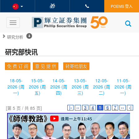
🎁
📞
POEMS 登入
Toggle
navigation
研究分析
研究部快讯
免 费 订 阅
意 见 提 供
转寄给朋友
18-05-
15-05-
14-05-
13-05-
12-05-
11-05-
2026 (周
2026 (周
2026 (周
2026 (周
2026 (周
2026 (周
一)
五)
四)
三)
二)
一)
|‹
‹‹
3
4
5
6
7
››
›|
[第 5 页 / 共 85 页]