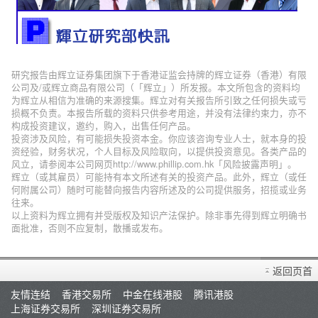
研究报告由辉立证券集团旗下于香港证监会持牌的辉立证券（香港）有限
公司及/或辉立商品有限公司（「辉立」）所发报。本文所包含的资料均
为辉立从相信为准确的来源搜集。辉立对有关报告所引致之任何损失或亏
损概不负责。本报告所载的资料只供参考用途，并没有法律约束力，亦不
构成投资建议，邀约，购入，出售任何产品。
投资涉及风险，有可能损失投资本金。你应该咨询专业人士，就本身的投
资经验，财务状况，个人目标及风险取向，以提供投资意见。各类产品的
风立，请参阅本公司网页http://www.phillip.com.hk「风险披露声明」。
辉立（或其雇员）可能持有本文所述有关的投资产品。此外，辉立（或任
何附属公司）随时可能替向报告内容所述及的公司提供服务，招揽或业务
往来。
以上资料为辉立拥有并受版权及知识产法保护。除非事先得到辉立明确书
面批准，否则不应复制，散播或发布。
返回页首
友情连结
香港交易所
中金在线港股
腾讯港股
上海证券交易所
深圳证券交易所