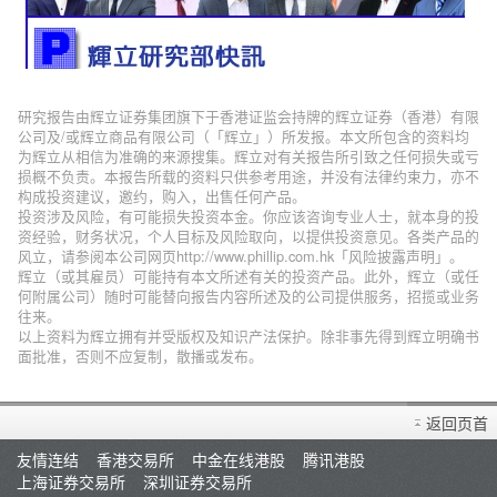
研究报告由辉立证券集团旗下于香港证监会持牌的辉立证券（香港）有限
公司及/或辉立商品有限公司（「辉立」）所发报。本文所包含的资料均
为辉立从相信为准确的来源搜集。辉立对有关报告所引致之任何损失或亏
损概不负责。本报告所载的资料只供参考用途，并没有法律约束力，亦不
构成投资建议，邀约，购入，出售任何产品。
投资涉及风险，有可能损失投资本金。你应该咨询专业人士，就本身的投
资经验，财务状况，个人目标及风险取向，以提供投资意见。各类产品的
风立，请参阅本公司网页http://www.phillip.com.hk「风险披露声明」。
辉立（或其雇员）可能持有本文所述有关的投资产品。此外，辉立（或任
何附属公司）随时可能替向报告内容所述及的公司提供服务，招揽或业务
往来。
以上资料为辉立拥有并受版权及知识产法保护。除非事先得到辉立明确书
面批准，否则不应复制，散播或发布。
返回页首
友情连结
香港交易所
中金在线港股
腾讯港股
上海证券交易所
深圳证券交易所