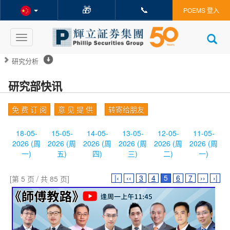
🎁
📞
POEMS 登入
Toggle
navigation
研究分析
研究部快讯
免 费 订 阅
意 见 提 供
转寄给朋友
18-05-
15-05-
14-05-
13-05-
12-05-
11-05-
2026 (周
2026 (周
2026 (周
2026 (周
2026 (周
2026 (周
一)
五)
四)
三)
二)
一)
|‹
‹‹
3
4
5
6
7
››
›|
[第 5 页 / 共 85 页]