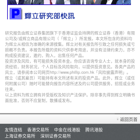
研究报告由辉立证券集团旗下于香港证监会持牌的辉立证券（香港）有限
公司及/或辉立商品有限公司（「辉立」）所发报。本文所包含的资料均
为辉立从相信为准确的来源搜集。辉立对有关报告所引致之任何损失或亏
损概不负责。本报告所载的资料只供参考用途，并没有法律约束力，亦不
构成投资建议，邀约，购入，出售任何产品。
投资涉及风险，有可能损失投资本金。你应该咨询专业人士，就本身的投
资经验，财务状况，个人目标及风险取向，以提供投资意见。各类产品的
风立，请参阅本公司网页http://www.phillip.com.hk「风险披露声明」。
辉立（或其雇员）可能持有本文所述有关的投资产品。此外，辉立（或任
何附属公司）随时可能替向报告内容所述及的公司提供服务，招揽或业务
往来。
以上资料为辉立拥有并受版权及知识产法保护。除非事先得到辉立明确书
面批准，否则不应复制，散播或发布。
返回页首
友情连结
香港交易所
中金在线港股
腾讯港股
上海证券交易所
深圳证券交易所