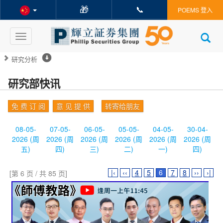
🎁
📞
POEMS 登入
Toggle
navigation
研究分析
研究部快讯
免 费 订 阅
意 见 提 供
转寄给朋友
08-05-
07-05-
06-05-
05-05-
04-05-
30-04-
2026 (周
2026 (周
2026 (周
2026 (周
2026 (周
2026 (周
五)
四)
三)
二)
一)
四)
|‹
‹‹
4
5
6
7
8
››
›|
[第 6 页 / 共 85 页]