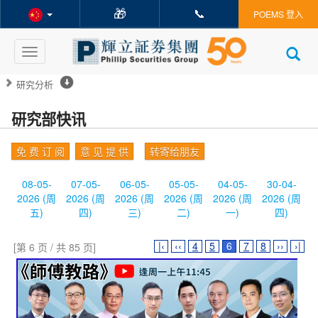
🎁
📞
POEMS 登入
Toggle
navigation
研究分析
研究部快讯
免 费 订 阅
意 见 提 供
转寄给朋友
08-05-
07-05-
06-05-
05-05-
04-05-
30-04-
2026 (周
2026 (周
2026 (周
2026 (周
2026 (周
2026 (周
五)
四)
三)
二)
一)
四)
|‹
‹‹
4
5
6
7
8
››
›|
[第 6 页 / 共 85 页]