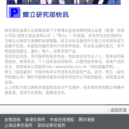
研究报告由辉立证券集团旗下于香港证监会持牌的辉立证券（香港）有限
公司及/或辉立商品有限公司（「辉立」）所发报。本文所包含的资料均
为辉立从相信为准确的来源搜集。辉立对有关报告所引致之任何损失或亏
损概不负责。本报告所载的资料只供参考用途，并没有法律约束力，亦不
构成投资建议，邀约，购入，出售任何产品。
投资涉及风险，有可能损失投资本金。你应该咨询专业人士，就本身的投
资经验，财务状况，个人目标及风险取向，以提供投资意见。各类产品的
风立，请参阅本公司网页http://www.phillip.com.hk「风险披露声明」。
辉立（或其雇员）可能持有本文所述有关的投资产品。此外，辉立（或任
何附属公司）随时可能替向报告内容所述及的公司提供服务，招揽或业务
往来。
以上资料为辉立拥有并受版权及知识产法保护。除非事先得到辉立明确书
面批准，否则不应复制，散播或发布。
返回页首
友情连结
香港交易所
中金在线港股
腾讯港股
上海证券交易所
深圳证券交易所