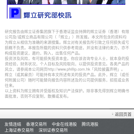
研究报告由辉立证券集团旗下于香港证监会持牌的辉立证券（香港）有限
公司及/或辉立商品有限公司（「辉立」）所发报。本文所包含的资料均
为辉立从相信为准确的来源搜集。辉立对有关报告所引致之任何损失或亏
损概不负责。本报告所载的资料只供参考用途，并没有法律约束力，亦不
构成投资建议，邀约，购入，出售任何产品。
投资涉及风险，有可能损失投资本金。你应该咨询专业人士，就本身的投
资经验，财务状况，个人目标及风险取向，以提供投资意见。各类产品的
风立，请参阅本公司网页http://www.phillip.com.hk「风险披露声明」。
辉立（或其雇员）可能持有本文所述有关的投资产品。此外，辉立（或任
何附属公司）随时可能替向报告内容所述及的公司提供服务，招揽或业务
往来。
以上资料为辉立拥有并受版权及知识产法保护。除非事先得到辉立明确书
面批准，否则不应复制，散播或发布。
返回页首
友情连结
香港交易所
中金在线港股
腾讯港股
上海证券交易所
深圳证券交易所