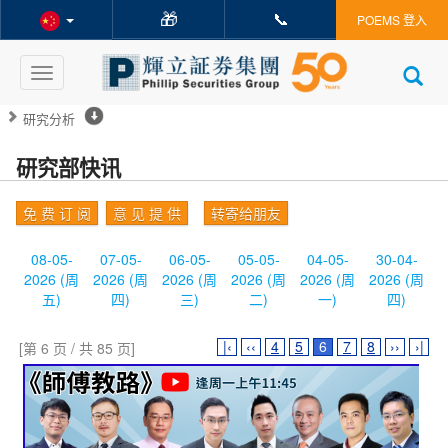
🎁
📞
POEMS 登入
Toggle
navigation
研究分析
研究部快讯
免 费 订 阅
意 见 提 供
转寄给朋友
08-05-
07-05-
06-05-
05-05-
04-05-
30-04-
2026 (周
2026 (周
2026 (周
2026 (周
2026 (周
2026 (周
五)
四)
三)
二)
一)
四)
|‹
‹‹
4
5
6
7
8
››
›|
[第 6 页 / 共 85 页]