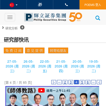
🎁
📞
POEMS 登入
Toggle
navigation
研究分析
研究部快讯
免 费 订 阅
意 见 提 供
转寄给朋友
27-05-
26-05-
22-05-
21-05-
20-05-
19-05-
2026 (周
2026 (周
2026 (周
2026 (周
2026 (周
2026 (周
三)
二)
五)
四)
三)
二)
|‹
‹‹
2
3
4
5
6
››
›|
[第 4 页 / 共 85 页]