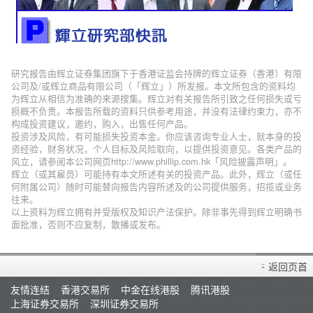
研究报告由辉立证券集团旗下于香港证监会持牌的辉立证券（香港）有限
公司及/或辉立商品有限公司（「辉立」）所发报。本文所包含的资料均
为辉立从相信为准确的来源搜集。辉立对有关报告所引致之任何损失或亏
损概不负责。本报告所载的资料只供参考用途，并没有法律约束力，亦不
构成投资建议，邀约，购入，出售任何产品。
投资涉及风险，有可能损失投资本金。你应该咨询专业人士，就本身的投
资经验，财务状况，个人目标及风险取向，以提供投资意见。各类产品的
风立，请参阅本公司网页http://www.phillip.com.hk「风险披露声明」。
辉立（或其雇员）可能持有本文所述有关的投资产品。此外，辉立（或任
何附属公司）随时可能替向报告内容所述及的公司提供服务，招揽或业务
往来。
以上资料为辉立拥有并受版权及知识产法保护。除非事先得到辉立明确书
面批准，否则不应复制，散播或发布。
返回页首
友情连结
香港交易所
中金在线港股
腾讯港股
上海证券交易所
深圳证券交易所