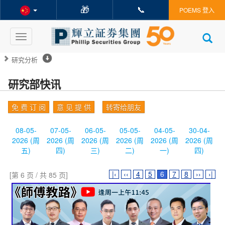
🎁
📞
POEMS 登入
Toggle
navigation
研究分析
研究部快讯
免 费 订 阅
意 见 提 供
转寄给朋友
08-05-
07-05-
06-05-
05-05-
04-05-
30-04-
2026 (周
2026 (周
2026 (周
2026 (周
2026 (周
2026 (周
五)
四)
三)
二)
一)
四)
|‹
‹‹
4
5
6
7
8
››
›|
[第 6 页 / 共 85 页]