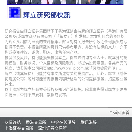
研究报告由辉立证券集团旗下于香港证监会持牌的辉立证券（香港）有限
公司及/或辉立商品有限公司（「辉立」）所发报。本文所包含的资料均
为辉立从相信为准确的来源搜集。辉立对有关报告所引致之任何损失或亏
损概不负责。本报告所载的资料只供参考用途，并没有法律约束力，亦不
构成投资建议，邀约，购入，出售任何产品。
投资涉及风险，有可能损失投资本金。你应该咨询专业人士，就本身的投
资经验，财务状况，个人目标及风险取向，以提供投资意见。各类产品的
风立，请参阅本公司网页http://www.phillip.com.hk「风险披露声明」。
辉立（或其雇员）可能持有本文所述有关的投资产品。此外，辉立（或任
何附属公司）随时可能替向报告内容所述及的公司提供服务，招揽或业务
往来。
以上资料为辉立拥有并受版权及知识产法保护。除非事先得到辉立明确书
面批准，否则不应复制，散播或发布。
返回页首
友情连结
香港交易所
中金在线港股
腾讯港股
上海证券交易所
深圳证券交易所