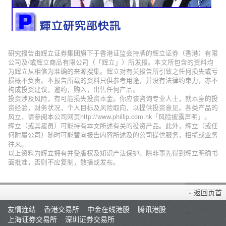
研究报告由辉立证券集团旗下于香港证监会持牌的辉立证券（香港）有限
公司及/或辉立商品有限公司（「辉立」）所发报。本文所包含的资料均
为辉立从相信为准确的来源搜集。辉立对有关报告所引致之任何损失或亏
损概不负责。本报告所载的资料只供参考用途，并没有法律约束力，亦不
构成投资建议，邀约，购入，出售任何产品。
投资涉及风险，有可能损失投资本金。你应该咨询专业人士，就本身的投
资经验，财务状况，个人目标及风险取向，以提供投资意见。各类产品的
风立，请参阅本公司网页http://www.phillip.com.hk「风险披露声明」。
辉立（或其雇员）可能持有本文所述有关的投资产品。此外，辉立（或任
何附属公司）随时可能替向报告内容所述及的公司提供服务，招揽或业务
往来。
以上资料为辉立拥有并受版权及知识产法保护。除非事先得到辉立明确书
面批准，否则不应复制，散播或发布。
返回页首
友情连结
香港交易所
中金在线港股
腾讯港股
上海证券交易所
深圳证券交易所