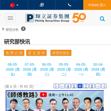
🎁
📞
POEMS 登入
Toggle
navigation
研究分析
研究部快讯
免 费 订 阅
意 见 提 供
转寄给朋友
08-05-
07-05-
06-05-
05-05-
04-05-
30-04-
2026 (周
2026 (周
2026 (周
2026 (周
2026 (周
2026 (周
五)
四)
三)
二)
一)
四)
|‹
‹‹
4
5
6
7
8
››
›|
[第 6 页 / 共 85 页]