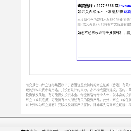
研究报告由辉立证券集团旗下于香港证监会持牌的辉立证券（香港）有限
载的资料只供参考用途，并没有法律约束力，亦不构成投资建议，邀约，
投资涉及风险，有可能损失投资本金。你应该咨询专业人士，就本身的投资经验，
辉立（或其雇员）可能持有本文所述有关的投资产品。此外，辉立（或任
以上资料为辉立拥有并受版权及知识产法保护。除非事先得到辉立明确书