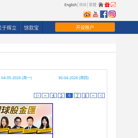
English
简体
繁體
开设账户
关于辉立
馀款宝
04-05-2026 (周一)
30-04-2026 (周四)
|‹
‹‹
4
5
6
7
8
››
›|