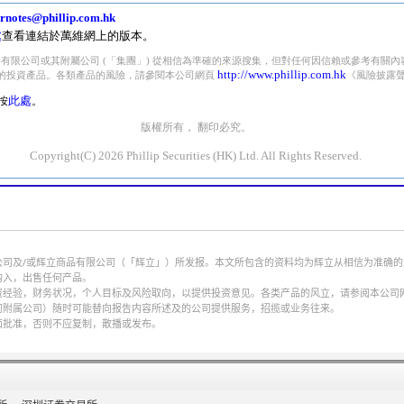
公司及/或辉立商品有限公司（「辉立」）所发报。本文所包含的资料均为辉立从相信为准确
购入，出售任何产品。
财务状况，个人目标及风险取向，以提供投资意见。各类产品的风立，请参阅本公司网页http://w
何附属公司）随时可能替向报告内容所述及的公司提供服务，招揽或业务往来。
面批准，否则不应复制，散播或发布。