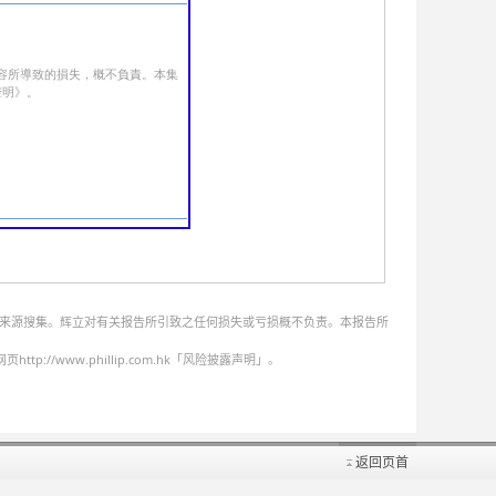
的来源搜集。辉立对有关报告所引致之任何损失或亏损概不负责。本报告所
ww.phillip.com.hk「风险披露声明」。
返回页首