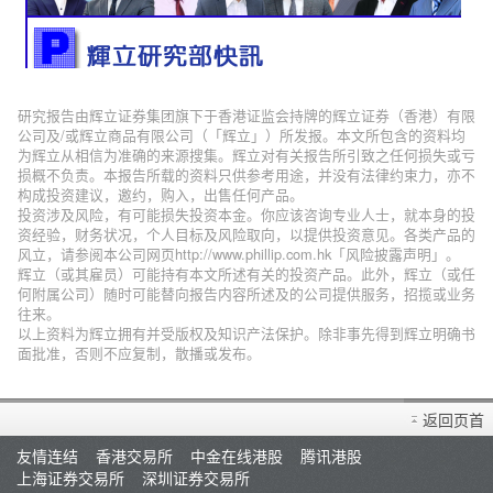
研究报告由辉立证券集团旗下于香港证监会持牌的辉立证券（香港）有限
公司及/或辉立商品有限公司（「辉立」）所发报。本文所包含的资料均
为辉立从相信为准确的来源搜集。辉立对有关报告所引致之任何损失或亏
损概不负责。本报告所载的资料只供参考用途，并没有法律约束力，亦不
构成投资建议，邀约，购入，出售任何产品。
投资涉及风险，有可能损失投资本金。你应该咨询专业人士，就本身的投
资经验，财务状况，个人目标及风险取向，以提供投资意见。各类产品的
风立，请参阅本公司网页http://www.phillip.com.hk「风险披露声明」。
辉立（或其雇员）可能持有本文所述有关的投资产品。此外，辉立（或任
何附属公司）随时可能替向报告内容所述及的公司提供服务，招揽或业务
往来。
以上资料为辉立拥有并受版权及知识产法保护。除非事先得到辉立明确书
面批准，否则不应复制，散播或发布。
返回页首
友情连结
香港交易所
中金在线港股
腾讯港股
上海证券交易所
深圳证券交易所