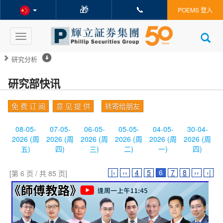
🎁
📞
POEMS 登入
Toggle
navigation
研究分析
研究部快讯
免 费 订 阅
意 见 提 供
转寄给朋友
08-05-
07-05-
06-05-
05-05-
04-05-
30-04-
2026 (周
2026 (周
2026 (周
2026 (周
2026 (周
2026 (周
五)
四)
三)
二)
一)
四)
|‹
‹‹
4
5
6
7
8
››
›|
[第 6 页 / 共 85 页]