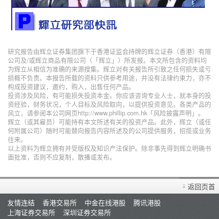
研究报告由辉立证券集团旗下于香港证监会持牌的辉立证券（香港）有限
公司及/或辉立商品有限公司（「辉立」）所发报。本文所包含的资料均
为辉立从相信为准确的来源搜集。辉立对有关报告所引致之任何损失或亏
损概不负责。本报告所载的资料只供参考用途，并没有法律约束力，亦不
构成投资建议，邀约，购入，出售任何产品。
投资涉及风险，有可能损失投资本金。你应该咨询专业人士，就本身的投
资经验，财务状况，个人目标及风险取向，以提供投资意见。各类产品的
风立，请参阅本公司网页http://www.phillip.com.hk「风险披露声明」。
辉立（或其雇员）可能持有本文所述有关的投资产品。此外，辉立（或任
何附属公司）随时可能替向报告内容所述及的公司提供服务，招揽或业务
往来。
以上资料为辉立拥有并受版权及知识产法保护。除非事先得到辉立明确书
面批准，否则不应复制，散播或发布。
返回页首
友情连结
香港交易所
中金在线港股
腾讯港股
上海证券交易所
深圳证券交易所