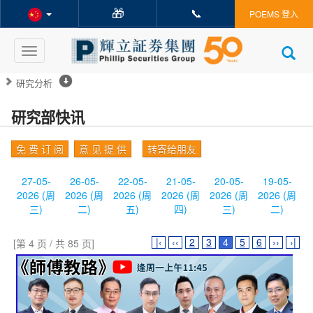
🎁
📞
POEMS 登入
Toggle
navigation
研究分析
研究部快讯
免 费 订 阅
意 见 提 供
转寄给朋友
27-05-
26-05-
22-05-
21-05-
20-05-
19-05-
2026 (周
2026 (周
2026 (周
2026 (周
2026 (周
2026 (周
三)
二)
五)
四)
三)
二)
|‹
‹‹
2
3
4
5
6
››
›|
[第 4 页 / 共 85 页]