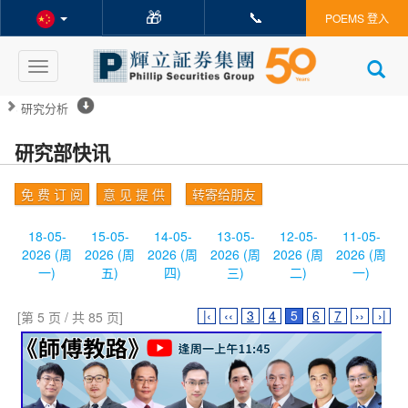
🎁
📞
POEMS 登入
Toggle
navigation
研究分析
研究部快讯
免 费 订 阅
意 见 提 供
转寄给朋友
18-05-
15-05-
14-05-
13-05-
12-05-
11-05-
2026 (周
2026 (周
2026 (周
2026 (周
2026 (周
2026 (周
一)
五)
四)
三)
二)
一)
|‹
‹‹
3
4
5
6
7
››
›|
[第 5 页 / 共 85 页]