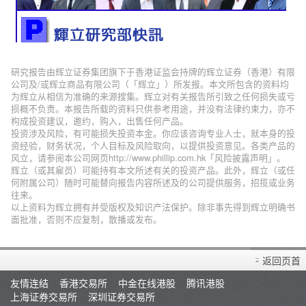
研究报告由辉立证券集团旗下于香港证监会持牌的辉立证券（香港）有限
公司及/或辉立商品有限公司（「辉立」）所发报。本文所包含的资料均
为辉立从相信为准确的来源搜集。辉立对有关报告所引致之任何损失或亏
损概不负责。本报告所载的资料只供参考用途，并没有法律约束力，亦不
构成投资建议，邀约，购入，出售任何产品。
投资涉及风险，有可能损失投资本金。你应该咨询专业人士，就本身的投
资经验，财务状况，个人目标及风险取向，以提供投资意见。各类产品的
风立，请参阅本公司网页http://www.phillip.com.hk「风险披露声明」。
辉立（或其雇员）可能持有本文所述有关的投资产品。此外，辉立（或任
何附属公司）随时可能替向报告内容所述及的公司提供服务，招揽或业务
往来。
以上资料为辉立拥有并受版权及知识产法保护。除非事先得到辉立明确书
面批准，否则不应复制，散播或发布。
返回页首
友情连结
香港交易所
中金在线港股
腾讯港股
上海证券交易所
深圳证券交易所