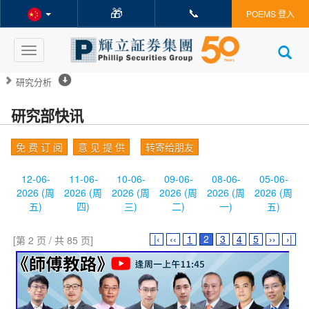
🎁
📞
POEMS 登入
Toggle
navigation
研究分析
研究部快讯
免 费 订 阅
意 见 提 供
转寄给朋友
12-06-
11-06-
10-06-
09-06-
08-06-
05-06-
2026 (周
2026 (周
2026 (周
2026 (周
2026 (周
2026 (周
五)
四)
三)
二)
一)
五)
|‹
‹‹
1
2
3
4
5
››
›|
[第 2 页 / 共 85 页]