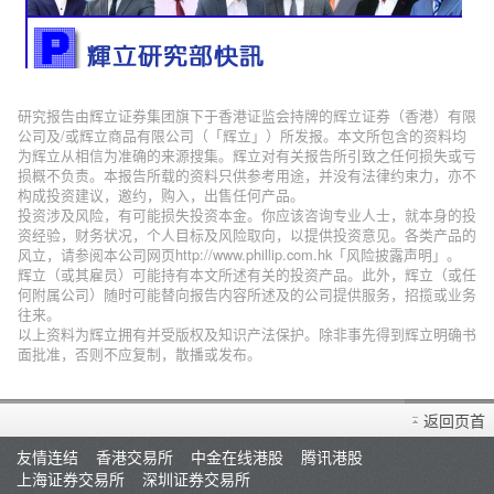
研究报告由辉立证券集团旗下于香港证监会持牌的辉立证券（香港）有限
公司及/或辉立商品有限公司（「辉立」）所发报。本文所包含的资料均
为辉立从相信为准确的来源搜集。辉立对有关报告所引致之任何损失或亏
损概不负责。本报告所载的资料只供参考用途，并没有法律约束力，亦不
构成投资建议，邀约，购入，出售任何产品。
投资涉及风险，有可能损失投资本金。你应该咨询专业人士，就本身的投
资经验，财务状况，个人目标及风险取向，以提供投资意见。各类产品的
风立，请参阅本公司网页http://www.phillip.com.hk「风险披露声明」。
辉立（或其雇员）可能持有本文所述有关的投资产品。此外，辉立（或任
何附属公司）随时可能替向报告内容所述及的公司提供服务，招揽或业务
往来。
以上资料为辉立拥有并受版权及知识产法保护。除非事先得到辉立明确书
面批准，否则不应复制，散播或发布。
返回页首
友情连结
香港交易所
中金在线港股
腾讯港股
上海证券交易所
深圳证券交易所