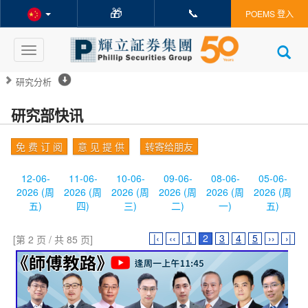
🎁
📞
POEMS 登入
Toggle
navigation
研究分析
研究部快讯
免 费 订 阅
意 见 提 供
转寄给朋友
12-06-
11-06-
10-06-
09-06-
08-06-
05-06-
2026 (周
2026 (周
2026 (周
2026 (周
2026 (周
2026 (周
五)
四)
三)
二)
一)
五)
|‹
‹‹
1
2
3
4
5
››
›|
[第 2 页 / 共 85 页]