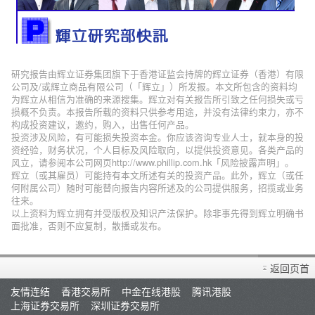
研究报告由辉立证券集团旗下于香港证监会持牌的辉立证券（香港）有限
公司及/或辉立商品有限公司（「辉立」）所发报。本文所包含的资料均
为辉立从相信为准确的来源搜集。辉立对有关报告所引致之任何损失或亏
损概不负责。本报告所载的资料只供参考用途，并没有法律约束力，亦不
构成投资建议，邀约，购入，出售任何产品。
投资涉及风险，有可能损失投资本金。你应该咨询专业人士，就本身的投
资经验，财务状况，个人目标及风险取向，以提供投资意见。各类产品的
风立，请参阅本公司网页http://www.phillip.com.hk「风险披露声明」。
辉立（或其雇员）可能持有本文所述有关的投资产品。此外，辉立（或任
何附属公司）随时可能替向报告内容所述及的公司提供服务，招揽或业务
往来。
以上资料为辉立拥有并受版权及知识产法保护。除非事先得到辉立明确书
面批准，否则不应复制，散播或发布。
返回页首
友情连结
香港交易所
中金在线港股
腾讯港股
上海证券交易所
深圳证券交易所