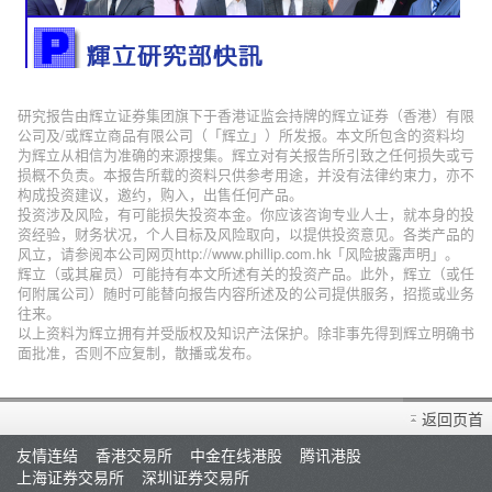
研究报告由辉立证券集团旗下于香港证监会持牌的辉立证券（香港）有限
公司及/或辉立商品有限公司（「辉立」）所发报。本文所包含的资料均
为辉立从相信为准确的来源搜集。辉立对有关报告所引致之任何损失或亏
损概不负责。本报告所载的资料只供参考用途，并没有法律约束力，亦不
构成投资建议，邀约，购入，出售任何产品。
投资涉及风险，有可能损失投资本金。你应该咨询专业人士，就本身的投
资经验，财务状况，个人目标及风险取向，以提供投资意见。各类产品的
风立，请参阅本公司网页http://www.phillip.com.hk「风险披露声明」。
辉立（或其雇员）可能持有本文所述有关的投资产品。此外，辉立（或任
何附属公司）随时可能替向报告内容所述及的公司提供服务，招揽或业务
往来。
以上资料为辉立拥有并受版权及知识产法保护。除非事先得到辉立明确书
面批准，否则不应复制，散播或发布。
返回页首
友情连结
香港交易所
中金在线港股
腾讯港股
上海证券交易所
深圳证券交易所