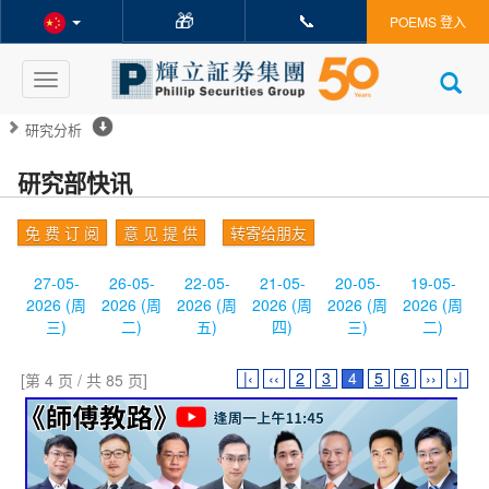
🎁
📞
POEMS 登入
Toggle
navigation
研究分析
研究部快讯
免 费 订 阅
意 见 提 供
转寄给朋友
27-05-
26-05-
22-05-
21-05-
20-05-
19-05-
2026 (周
2026 (周
2026 (周
2026 (周
2026 (周
2026 (周
三)
二)
五)
四)
三)
二)
|‹
‹‹
2
3
4
5
6
››
›|
[第 4 页 / 共 85 页]