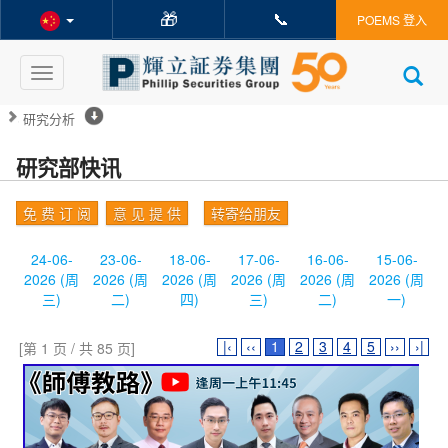
🎁
📞
POEMS 登入
Toggle
navigation
研究分析
研究部快讯
免 费 订 阅
意 见 提 供
转寄给朋友
24-06-
23-06-
18-06-
17-06-
16-06-
15-06-
2026 (周
2026 (周
2026 (周
2026 (周
2026 (周
2026 (周
三)
二)
四)
三)
二)
一)
|‹
‹‹
1
2
3
4
5
››
›|
[第 1 页 / 共 85 页]