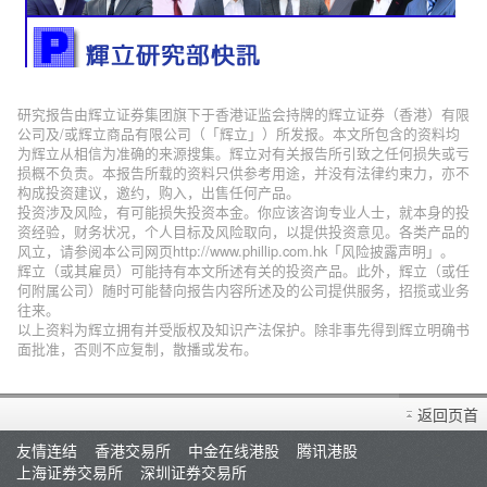
研究报告由辉立证券集团旗下于香港证监会持牌的辉立证券（香港）有限
公司及/或辉立商品有限公司（「辉立」）所发报。本文所包含的资料均
为辉立从相信为准确的来源搜集。辉立对有关报告所引致之任何损失或亏
损概不负责。本报告所载的资料只供参考用途，并没有法律约束力，亦不
构成投资建议，邀约，购入，出售任何产品。
投资涉及风险，有可能损失投资本金。你应该咨询专业人士，就本身的投
资经验，财务状况，个人目标及风险取向，以提供投资意见。各类产品的
风立，请参阅本公司网页http://www.phillip.com.hk「风险披露声明」。
辉立（或其雇员）可能持有本文所述有关的投资产品。此外，辉立（或任
何附属公司）随时可能替向报告内容所述及的公司提供服务，招揽或业务
往来。
以上资料为辉立拥有并受版权及知识产法保护。除非事先得到辉立明确书
面批准，否则不应复制，散播或发布。
返回页首
友情连结
香港交易所
中金在线港股
腾讯港股
上海证券交易所
深圳证券交易所