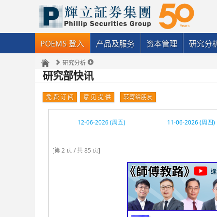
POEMS 登入
产品及服务
资本管理
研究分
研究分析
研究部快讯
免 费 订 阅
意 见 提 供
转寄给朋友
12-06-2026 (周五)
11-06-2026 (周四)
[第 2 页 / 共 85 页]