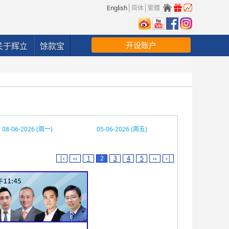
English
简体
繁體
开设账户
关于辉立
馀款宝
08-06-2026 (周一)
05-06-2026 (周五)
|‹
‹‹
1
2
3
4
5
››
›|