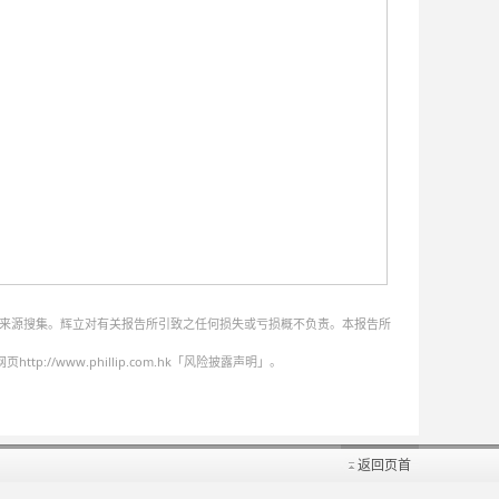
的来源搜集。辉立对有关报告所引致之任何损失或亏损概不负责。本报告所
ww.phillip.com.hk「风险披露声明」。
返回页首