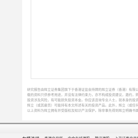
研究报告由辉立证券集团旗下于香港证监会持牌的辉立证券（香港）有限
载的资料只供参考用途，并没有法律约束力，亦不构成投资建议，邀约，
投资涉及风险，有可能损失投资本金。你应该咨询专业人士，就本身的投资经验，
辉立（或其雇员）可能持有本文所述有关的投资产品。此外，辉立（或任
以上资料为辉立拥有并受版权及知识产法保护。除非事先得到辉立明确书