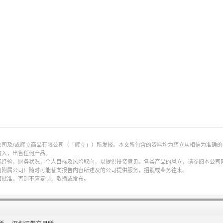
公司及/或辉立商品有限公司（「辉立」）所发报。本文所包含的资料均为辉立从相信为准确
购入，出售任何产品。
财务状况，个人目标及风险取向，以提供投资意见。各类产品的风立，请参阅本公司网页http://w
何附属公司）随时可能替向报告内容所述及的公司提供服务，招揽或业务往来。
面批准，否则不应复制，散播或发布。