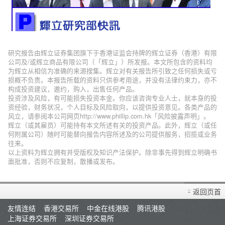
研究报告由辉立证券集团旗下于香港证监会持牌的辉立证券（香港）有限
公司及/或辉立商品有限公司（「辉立」）所发报。本文所包含的资料均
为辉立从相信为准确的来源搜集。辉立对有关报告所引致之任何损失或亏
损概不负责。本报告所载的资料只供参考用途，并没有法律约束力，亦不
构成投资建议，邀约，购入，出售任何产品。
投资涉及风险，有可能损失投资本金。你应该咨询专业人士，就本身的投
资经验，财务状况，个人目标及风险取向，以提供投资意见。各类产品的
风立，请参阅本公司网页http://www.phillip.com.hk「风险披露声明」。
辉立（或其雇员）可能持有本文所述有关的投资产品。此外，辉立（或任
何附属公司）随时可能替向报告内容所述及的公司提供服务，招揽或业务
往来。
以上资料为辉立拥有并受版权及知识产法保护。除非事先得到辉立明确书
面批准，否则不应复制，散播或发布。
返回页首
友情连结
香港交易所
中金在线港股
腾讯港股
上海证券交易所
深圳证券交易所