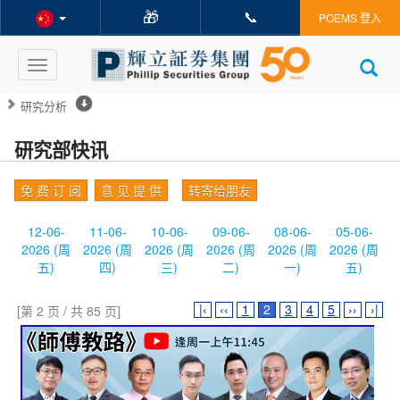
🎁
📞
POEMS 登入
Toggle
navigation
研究分析
研究部快讯
免 费 订 阅
意 见 提 供
转寄给朋友
12-06-
11-06-
10-06-
09-06-
08-06-
05-06-
2026 (周
2026 (周
2026 (周
2026 (周
2026 (周
2026 (周
五)
四)
三)
二)
一)
五)
|‹
‹‹
1
2
3
4
5
››
›|
[第 2 页 / 共 85 页]