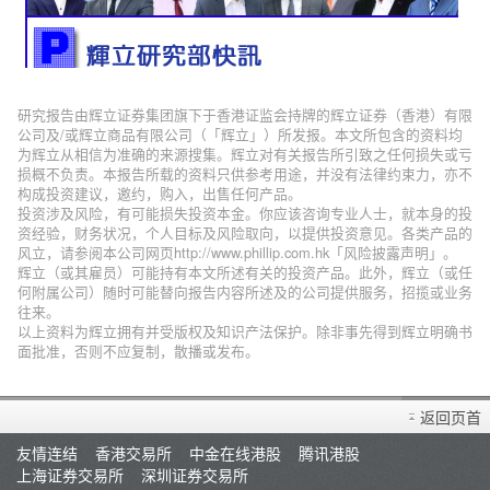
研究报告由辉立证券集团旗下于香港证监会持牌的辉立证券（香港）有限
公司及/或辉立商品有限公司（「辉立」）所发报。本文所包含的资料均
为辉立从相信为准确的来源搜集。辉立对有关报告所引致之任何损失或亏
损概不负责。本报告所载的资料只供参考用途，并没有法律约束力，亦不
构成投资建议，邀约，购入，出售任何产品。
投资涉及风险，有可能损失投资本金。你应该咨询专业人士，就本身的投
资经验，财务状况，个人目标及风险取向，以提供投资意见。各类产品的
风立，请参阅本公司网页http://www.phillip.com.hk「风险披露声明」。
辉立（或其雇员）可能持有本文所述有关的投资产品。此外，辉立（或任
何附属公司）随时可能替向报告内容所述及的公司提供服务，招揽或业务
往来。
以上资料为辉立拥有并受版权及知识产法保护。除非事先得到辉立明确书
面批准，否则不应复制，散播或发布。
返回页首
友情连结
香港交易所
中金在线港股
腾讯港股
上海证券交易所
深圳证券交易所