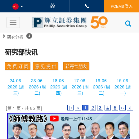
🎁
📞
POEMS 登入
Toggle
navigation
研究分析
研究部快讯
免 费 订 阅
意 见 提 供
转寄给朋友
24-06-
23-06-
18-06-
17-06-
16-06-
15-06-
2026 (周
2026 (周
2026 (周
2026 (周
2026 (周
2026 (周
三)
二)
四)
三)
二)
一)
|‹
‹‹
1
2
3
4
5
››
›|
[第 1 页 / 共 85 页]