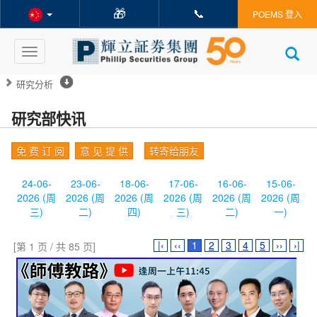
🎁
📞
POEMS 登入
Toggle
navigation
研究分析
研究部快讯
免 费 订 阅
意 见 提 供
转寄给朋友
24-06-
23-06-
18-06-
17-06-
16-06-
15-06-
2026 (周
2026 (周
2026 (周
2026 (周
2026 (周
2026 (周
三)
二)
四)
三)
二)
一)
|‹
‹‹
1
2
3
4
5
››
›|
[第 1 页 / 共 85 页]