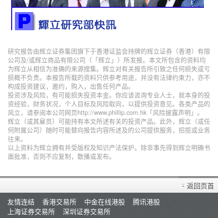
研究报告由辉立证券集团旗下于香港证监会持牌的辉立证券（香港）有限
公司及/或辉立商品有限公司（「辉立」）所发报。本文所包含的资料均
为辉立从相信为准确的来源搜集。辉立对有关报告所引致之任何损失或亏
损概不负责。本报告所载的资料只供参考用途，并没有法律约束力，亦不
构成投资建议，邀约，购入，出售任何产品。
投资涉及风险，有可能损失投资本金。你应该咨询专业人士，就本身的投
资经验，财务状况，个人目标及风险取向，以提供投资意见。各类产品的
风立，请参阅本公司网页http://www.phillip.com.hk「风险披露声明」。
辉立（或其雇员）可能持有本文所述有关的投资产品。此外，辉立（或任
何附属公司）随时可能替向报告内容所述及的公司提供服务，招揽或业务
往来。
以上资料为辉立拥有并受版权及知识产法保护。除非事先得到辉立明确书
面批准，否则不应复制，散播或发布。
返回页首
友情连结
香港交易所
中金在线港股
腾讯港股
上海证券交易所
深圳证券交易所