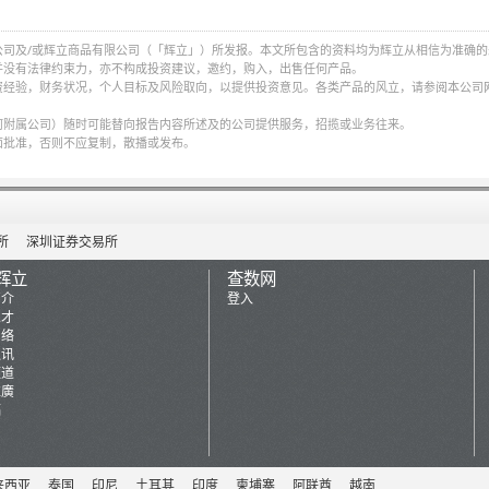
公司及/或辉立商品有限公司（「辉立」）所发报。本文所包含的资料均为辉立从相信为准确的
并没有法律约束力，亦不构成投资建议，邀约，购入，出售任何产品。
资经验，财务状况，个人目标及风险取向，以提供投资意见。各类产品的风立，请参阅本公司
何附属公司）随时可能替向报告内容所述及的公司提供服务，招揽或业务往来。
面批准，否则不应复制，散播或发布。
所
深圳证券交易所
辉立
查数网
简介
登入
人才
网络
通讯
频道
推廣
稿
来西亚
泰国
印尼
土耳其
印度
柬埔寨
阿联酋
越南