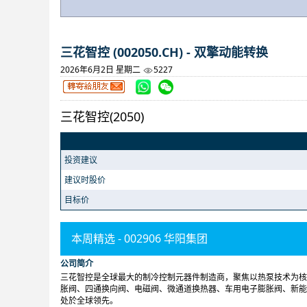
三花智控 (002050.CH) - 双擎动能转换
2026年6月2日 星期二
5227
三花智控(2050)
投资建议
建议时股价
目标价
本周精选 - 002906 华阳集团
公司简介
三花智控是全球最大的制冷控制元器件制造商，聚焦以热泵技术为核
胀阀、四通换向阀、电磁阀、微通道换热器、车用电子膨胀阀、新能
处於全球领先。