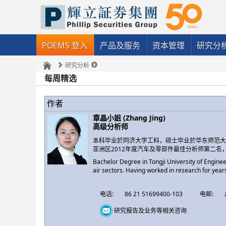
POEMS 登入
产品及服务
资本管理
研究分
研究分析
每周精选
作者
章晶小姐 (Zhang Jing)
高级分析师
本科毕业於同济大学工科，硕士毕业於华东师范
亚洲区2012年度汽车及零部件最佳分析师第二
Bachelor Degree in Tongji University of Engine
air sectors. Having worked in research for year
电话:
86 21 51699400-103
电邮:
研究报告及业务等相关咨询