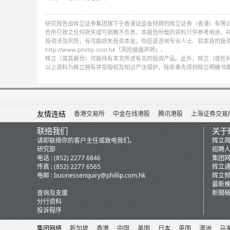
研究报告由辉立证券集团旗下于香港证监会持牌的辉立证券（香港）有限
告所引致之任何损失或亏损概不负责。本报告所载的资料只供参考用途，
投资涉及风险，有可能损失投资本金。你应该咨询专业人士，就本身的投
http://www.phillip.com.hk「风险披露声明」。
辉立（或其雇员）可能持有本文所述有关的投资产品。此外，辉立（或任
以上资料为辉立拥有并受版权及知识产法保护。除非事先得到辉立明确书
友情连结
香港交易所
中金在线港股
腾讯港股
上海证券交易
联络我们
关于
请即联络你的客户主任或致电我们。
辉立
研究部
招聘
电话 : (852) 2277 6846
集团
传真 : (852) 2277 6565
辉立
电邮 :
businessenquiry@phillip.com.hk
辉立
最新
查询及支援
新聞
分行资料
投诉程序
集团网络
新加坡
香港
中国
美国
日本
英国
澳洲
马