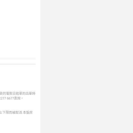
國期貨的電郵日結單的出單時
77 6677查詢。
上下限而被取消.本盤房