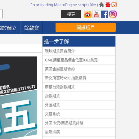
Error loading MacroEngine script (file: )
開設賬戶
關於輝立
餘款寶
進一步了解
環球期貨買賣簡介
CME期權產品佣金低至0.62美元
英國金屬遠期合約
新交所富時A50 指數期貨
摩根台灣指數期貨
指數期貨
外匯期貨
交易系統
外國市況/商品期貨評論
最新推廣