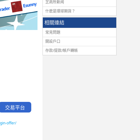
芝商所新闻
什麽是環球期貨？
相關連結
常見問題
開設戶口
存款/提款/賬戶轉賬
交易平台
in-offer/