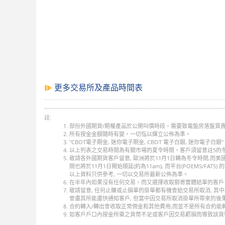
更多交易所及產品時間表
註:
部份外國期貨/期權產品於公開叫價時段，需要致電盤房落盤買
所有按金金額隨時有變，一切恉以輝立公佈為準。
"CBOT電子期金, 迷你電子期金, CBOT 電子白銀, 迷你電子白銀" 
以上列表之交易時間為有關市場的夏令時間，客戶須留意註5的
敬請各外國期貨客戶留意, 歐洲將於11月1日轉為冬令時間,而美
間也將於11月1日開始順延(約為11am), 而平台(POEMS/FATS)
以上資料只供參考, 一切以交易所最新公佈為準。
在半年內如果沒有任何交易，而又選擇收取郵寄實體結單的客戶，將
敬請留意, 任何止賺或止損單的掛單都有機會給交易所取消, 其
會盡其所能盡快通知客戶, 但當中因交易所取消掛單所帶來的後果
合約轉入/轉出會收取正常佣金和其他費用,而並不是所有合約能轉入/轉出,
如客戶戶口內按金所需之貨幣不足或客戶因交易虧損而導致該貨