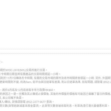
賣。
現於NYSE LIFFE(NYL)交易所進行交易。
冬令時間日期並將有關產品的交易時間順延一小時。
國則於11月7日轉為冬令時間, 有關的交易市場的開市及收市時間將會順延一小時. 另外, 外
 的更新時間則不變, 約為9am, 如平台與日結單有差異, 則以日結單為準, 如有問題, 請致電 (852) 22
於6月底及12月底收取半年行政費HK$60。
中的原因之一是一旦觸及其止賺或止損價後, 其後的市價盤的價格有可能因已偏離了當日的價格
, 本公司概不負責。
 詳情請致電 (852) 2277 6677 查詢。
幣欠數(貨幣結餘減基本按金要求)，此貨幣欠數會被收取利息。利率為渣打港元最優惠利率。