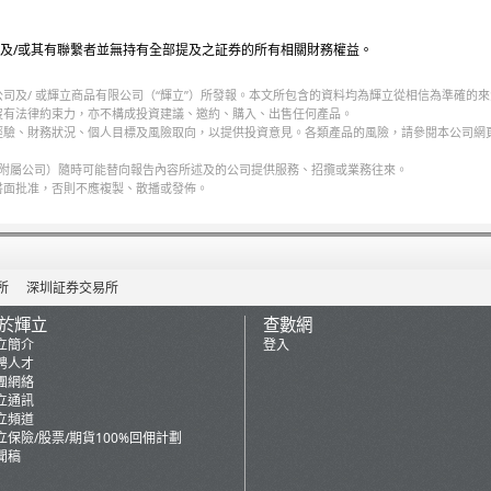
及/或其有聯繫者並無持有全部提及之証券的所有相關財務權益。
司及/ 或輝立商品有限公司（“輝立”）所發報。本文所包含的資料均為輝立從相信為準確的
沒有法律約束力，亦不構成投資建議、邀約、購入、出售任何產品。
經驗、財務狀況、個人目標及風險取向，以提供投資意見。各類產品的風險，請參閱本公司網
何附屬公司）隨時可能替向報告內容所述及的公司提供服務、招攬或業務往來。
書面批准，否則不應複製、散播或發佈。
所
深圳証券交易所
於輝立
查數網
立簡介
登入
聘人才
團網絡
立通訊
立頻道
立保險/股票/期貨100%回佣計劃
聞稿