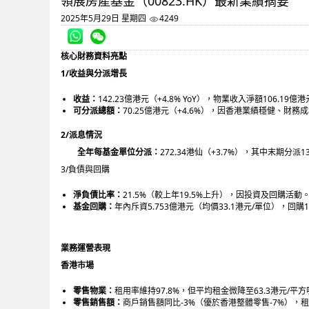
領展房產基金（00823.HK）最新業績摘要
2025年5月29日 星期四
4249
核心財務資料亮點
1/
收益與分派增長
收益：
142.23億港元（+4.8% YoY），物業收入淨額106
可分派總額：
70.25億港元（+4.6%），因香港業績穩健、
2/
派息情況
全年每基金單位分派：
272.34港仙（+3.7%），其中末期分派1
3/負債與回購
淨負債比率：
21.5%（較上年19.5%上升），因投資及回購活動
基金回購：
年內斥資5.753億港元（均價33.1港元/單位），回購
業務運營表現
香港市場
零售物業：
租用率維持97.8%，但平均租金微降至63.3港元/平方
零售銷售額：
商戶銷售額同比-3%（優於香港整體零售-7%），