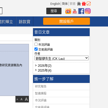
English
简体
繁體
開設賬戶
關於輝立
餘款寶
昔日文章
類別
市況評論
交易員評論
作者
歡研究資源類及內
2026年(2)
2025年(4)
進一步了解
研究報告
智識揀股
A
A
A
市況評論
交易員評論