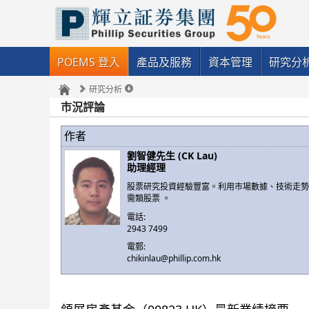
POEMS 登入
產品及服務
資本管理
研究分
研究分析
市況評論
作者
劉智健先生 (CK Lau)
助理經理
股票研究投資經驗豐富。利用市場數據、技術走
需類股票 。
電話:
2943 7499
電郵:
chikinlau@phillip.com.hk