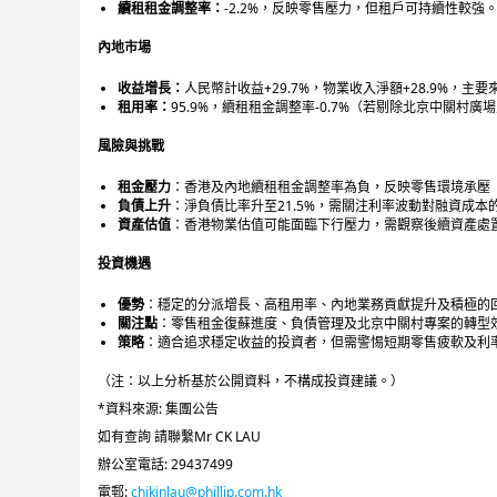
續租租金調整率：
-2.2%，反映零售壓力，但租戶可持續性較強
內地市場
收益增長：
人民幣計收益+29.7%，物業收入淨額+28.9%，
租用率：
95.9%，續租租金調整率-0.7%（若剔除北京中關村
風險與挑戰
租金壓力
：香港及內地續租租金調整率為負，反映零售環境承壓
負債上升
：淨負債比率升至21.5%，需關注利率波動對融資成本
資產估值
：香港物業估值可能面臨下行壓力，需觀察後續資產處
投資
機遇
優勢
：穩定的分派增長、高租用率、內地業務貢獻提升及積極的
關注點
：零售租金復蘇進度、負債管理及北京中關村專案的轉型
策略
：適合追求穩定收益的投資者，但需警惕短期零售疲軟及利
（注：以上分析基於公開資料，不構成投資建議。）
*資料來源: 集團公告
如有查詢 請聯繫Mr CK LAU
辦公室電話: 29437499
電郵:
chikinlau@phillip.com.hk