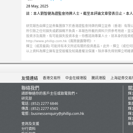
28 May, 2025
註：本人劉智健為證監會持牌人士。截至本評論文章發表日止，本人
研究報告由輝立証券集團旗下於香港證監會持牌的輝立証券（香港）有限公
所引致之任何損失或虧損概不負責。本報告所載的資料只供参考用途，並
投資涉及風險，有可能損失投資本金。你應諮詢專業人士，就本身的投資
http://www.phillip.com.hk《風險披露聲明》。
輝立（或其僱員) 可能持有本文所述有關的投資產品。此外，輝立（或任
以上資料為輝立擁有並受版權及知識產權法保護。除非事先得到輝立明確
友情連結
香港交易所
中金在線港股
騰訊港股
上海証券交易
聯絡我們
關
請即聯絡你的客戶主任或致電我們。
輝
研究部
招
電話 : (852) 2277 6846
集
傳真 : (852) 2277 6565
輝
電郵 :
businessenquiry@phillip.com.hk
輝
輝
查詢及支援
新
分行資料