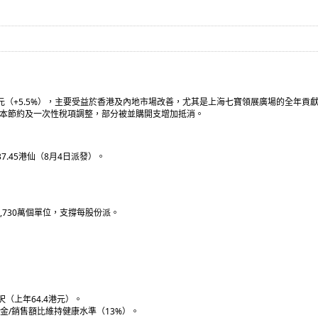
.19億港元（+5.5%），主要受益於香港及內地市場改善，尤其是上海七寶領展廣場的全年貢
財務成本節約及一次性稅項調整，部分被並購開支增加抵消。
37.45港仙（8月4日派發）。
。
1,730萬個單位，支撐每股份派。
呎（上年64.4港元）。
租金/銷售額比維持健康水準（13%）。