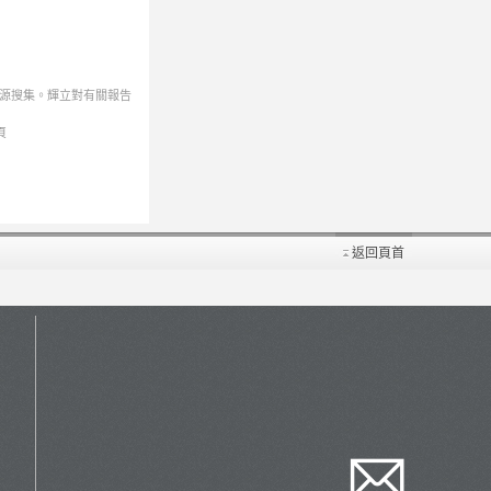
來源搜集。輝立對有關報告
頁
返回頁首