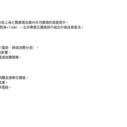
。
主要來自上海七寶廣場及廣州天河廣場的資產提升。
廣場則為+7.6%）。北京專案正通過商戶組合升級改善客流。
（電商、跨境消費分流）。
的影響。
置或收購策略。
回購支撐單位價值。
效果。
率風險。