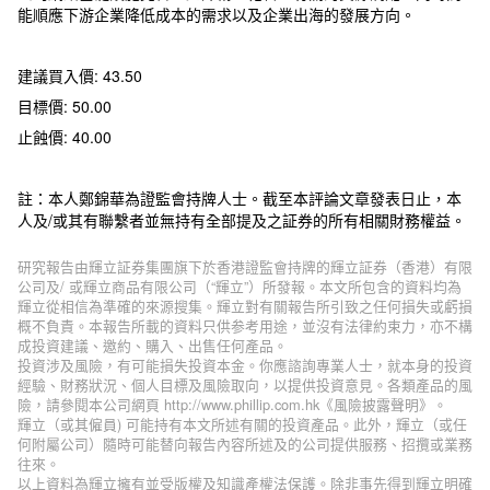
能順應下游企業降低成本的需求以及企業出海的發展方向。
建議買入價: 43.50
目標價: 50.00
止蝕價: 40.00
註：本人鄭錦華為證監會持牌人士。截至本評論文章發表日止，本
人及/或其有聯繫者並無持有全部提及之証券的所有相關財務權益。
研究報告由輝立証券集團旗下於香港證監會持牌的輝立証券（香港）有限
公司及/ 或輝立商品有限公司（“輝立”）所發報。本文所包含的資料均為
輝立從相信為準確的來源搜集。輝立對有關報告所引致之任何損失或虧損
概不負責。本報告所載的資料只供参考用途，並沒有法律約束力，亦不構
成投資建議、邀約、購入、出售任何產品。
投資涉及風險，有可能損失投資本金。你應諮詢專業人士，就本身的投資
經驗、財務狀況、個人目標及風險取向，以提供投資意見。各類產品的風
險，請參閱本公司網頁 http://www.phillip.com.hk《風險披露聲明》。
輝立（或其僱員) 可能持有本文所述有關的投資產品。此外，輝立（或任
何附屬公司）隨時可能替向報告內容所述及的公司提供服務、招攬或業務
往來。
以上資料為輝立擁有並受版權及知識產權法保護。除非事先得到輝立明確