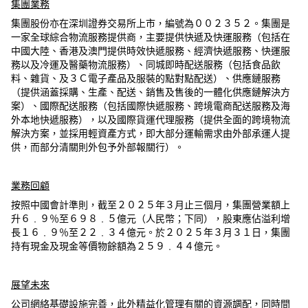
集團業務
集團股份亦在深圳證券交易所上市，編號為００２３５２。集團是
一家全球綜合物流服務提供商，主要提供快遞及快運服務（包括在
中國大陸、香港及澳門提供時效快遞服務、經濟快遞服務、快運服
務以及冷運及醫藥物流服務）、同城即時配送服務（包括食品飲
料、雜貨、及３Ｃ電子產品及服裝的點對點配送）、供應鏈服務
（提供涵蓋採購、生產、配送、銷售及售後的一體化供應鏈解決方
案）、國際配送服務（包括國際快遞服務、跨境電商配送服務及海
外本地快遞服務），以及國際貨運代理服務（提供全面的跨境物流
解決方案，並採用輕資產方式，即大部分運輸需求由外部承運人提
供，而部分清關則外包予外部報關行）。
業務回顧
按照中國會計準則，截至２０２５年３月止三個月，集團營業額上
升６﹒９％至６９８﹒５億元（人民幣；下同），股東應佔溢利增
長１６﹒９％至２２﹒３４億元。於２０２５年３月３１日，集團
持有現金及現金等價物餘額為２５９﹒４４億元。
展望未來
公司網絡基礎設施完善，此外精益化管理有關的資源調配，同時間