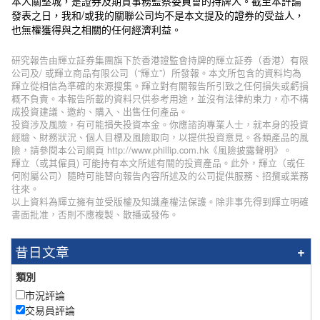
本人關堅城，是證券及期貨事務監察委員會的持牌人。截至本評論
發表之日，我和/或我的關聯公司均不是本文提及的證券的受益人，
也無權獲得與之相關的任何經濟利益。
研究報告由輝立証券集團旗下於香港證監會持牌的輝立証券（香港）有限
公司及/ 或輝立商品有限公司（“輝立”）所發報。本文所包含的資料均為
輝立從相信為準確的來源搜集。輝立對有關報告所引致之任何損失或虧損
概不負責。本報告所載的資料只供参考用途，並沒有法律約束力，亦不構
成投資建議、邀約、購入、出售任何產品。
投資涉及風險，有可能損失投資本金。你應諮詢專業人士，就本身的投資
經驗、財務狀況、個人目標及風險取向，以提供投資意見。各類產品的風
險，請參閱本公司網頁 http://www.phillip.com.hk《風險披露聲明》。
輝立（或其僱員) 可能持有本文所述有關的投資產品。此外，輝立（或任
何附屬公司）隨時可能替向報告內容所述及的公司提供服務、招攬或業務
往來。
以上資料為輝立擁有並受版權及知識產權法保護。除非事先得到輝立明確
書面批准，否則不應複製、散播或發佈。
昔日文章
類別
市況評論
交易員評論