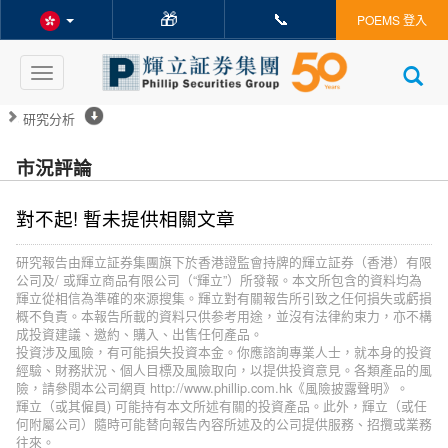
🎁
📞
POEMS 登入
Toggle
navigation
研究分析
市況評論
對不起! 暫未提供相關文章
研究報告由輝立証券集團旗下於香港證監會持牌的輝立証券（香港）有限
公司及/ 或輝立商品有限公司（“輝立”）所發報。本文所包含的資料均為
輝立從相信為準確的來源搜集。輝立對有關報告所引致之任何損失或虧損
概不負責。本報告所載的資料只供参考用途，並沒有法律約束力，亦不構
成投資建議、邀約、購入、出售任何產品。
投資涉及風險，有可能損失投資本金。你應諮詢專業人士，就本身的投資
經驗、財務狀況、個人目標及風險取向，以提供投資意見。各類產品的風
險，請參閱本公司網頁 http://www.phillip.com.hk《風險披露聲明》。
輝立（或其僱員) 可能持有本文所述有關的投資產品。此外，輝立（或任
何附屬公司）隨時可能替向報告內容所述及的公司提供服務、招攬或業務
往來。