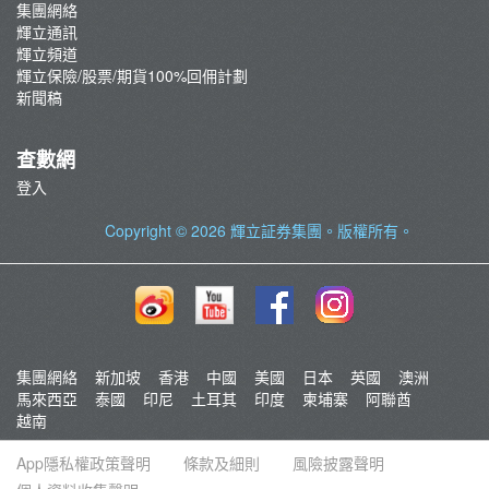
集團網絡
輝立通訊
輝立頻道
輝立保險/股票/期貨100%回佣計劃
新聞稿
查數網
登入
Copyright © 2026
輝立証券集團
。版權所有。
集團網絡
新加坡
香港
中國
美國
日本
英國
澳洲
馬來西亞
泰國
印尼
土耳其
印度
柬埔寨
阿聯酋
越南
App隱私權政策聲明
條款及細則
風險披露聲明