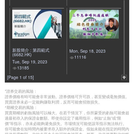
新股簡介 : 第四範式
Mon, Sep 18, 2023
(6682.HK)
11116
Tue, Sep 19, 2023
13185
[Page 1 of 15]
*證券交易的風險：
證券價格有時可能會非常波動。證券價格可升可跌，甚至變成毫無價值。
買賣證券未必一定能夠賺取利潤，反而可能會招致損失。
^期權交易的風險：
買賣期權的虧蝕風險可以極大。在若干情況下，你所蒙受的虧蝕可能會超
過最初存入的保證金數額。即使你設定了備用指示，例如“止蝕”或“限
價”等指示，亦未必能夠避免損失。市場情況可能使該等指示無法執行。
你可能會在短時間內被要求存入額外的保證金。假如未能在指定的時間內