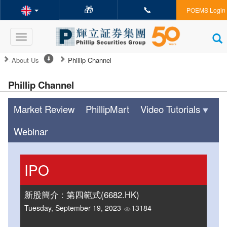
🎁
📞
POEMS Login
Toggle
navigation
About Us
Phillip Channel
Phillip Channel
Market Review
PhillipMart
Video Tutorials
Webinar
IPO
新股簡介 : 第四範式(6682.HK)
Tuesday, September 19, 2023
13184