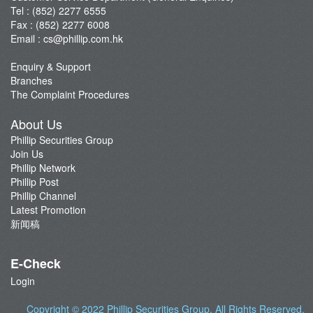
Tel : (852) 2277 6555
Fax : (852) 2277 6008
Email :
cs@phillip.com.hk
Enquiry & Support
Branches
The Complaint Procedures
About Us
Phillip Securities Group
Join Us
Phillip Network
Phillip Post
Phillip Channel
Latest Promotion
新闻稿
E-Check
Login
Copyright © 2022
Phillip Securities Group
. All Rights Reserved.