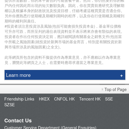
提供所需數額，你的未平倉合約可能會被平倉。然而，你仍然要對你的帳
戶內任何因此而出現的短欠數額負責。因此，你在買賣前應研究及理解期
權以及根據本身的財政狀況及投資目標，仔細考慮這種買賣是否適合你。
另外你應熟悉行使期權及期權到期時的程序，以及你在行使期權及期權到
期時的權利與責任。
#投資者須注意投資涉及風險(包括可能會損失投資本金)，基金單位價格
可升亦可跌，而所呈列的過往表現資料並不表示將來亦會有類似的表現。
投資者在作出任何投資決定前，應詳細閱讀有關基金之銷售文件(包括當
中所載之風險因素(就投資於新興市場的基金而言，特別是有關投資於新
興市場所涉及的風險因素)之全文)。
此等網頁所包含的資料不擬提供作為專業意見，亦不應賴以作為專業意
見，瀏覽此等網頁之人士，在需要時應尋求適當之專業意見。
Learn more
Phillip Securities Group
Top of Page
Branches
Friendship Links
HKEX
CNFOL HK
Tencent HK
SSE
Join Us
SZSE
Phillip Network
Phillip Post
Contact Us
新闻稿
Customer Service Department (General Enquiries)