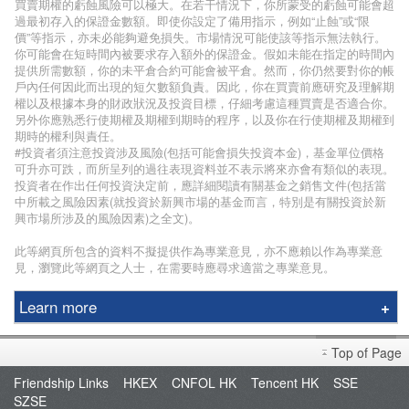
買賣期權的虧蝕風險可以極大。在若干情況下，你所蒙受的虧蝕可能會超
過最初存入的保證金數額。即使你設定了備用指示，例如“止蝕”或“限
價”等指示，亦未必能夠避免損失。市場情況可能使該等指示無法執行。
你可能會在短時間內被要求存入額外的保證金。假如未能在指定的時間內
提供所需數額，你的未平倉合約可能會被平倉。然而，你仍然要對你的帳
戶內任何因此而出現的短欠數額負責。因此，你在買賣前應研究及理解期
權以及根據本身的財政狀況及投資目標，仔細考慮這種買賣是否適合你。
另外你應熟悉行使期權及期權到期時的程序，以及你在行使期權及期權到
期時的權利與責任。
#投資者須注意投資涉及風險(包括可能會損失投資本金)，基金單位價格
可升亦可跌，而所呈列的過往表現資料並不表示將來亦會有類似的表現。
投資者在作出任何投資決定前，應詳細閱讀有關基金之銷售文件(包括當
中所載之風險因素(就投資於新興市場的基金而言，特別是有關投資於新
興市場所涉及的風險因素)之全文)。
此等網頁所包含的資料不擬提供作為專業意見，亦不應賴以作為專業意
見，瀏覽此等網頁之人士，在需要時應尋求適當之專業意見。
Learn more
Phillip Securities Group
Top of Page
Branches
Friendship Links
HKEX
CNFOL HK
Tencent HK
SSE
Join Us
SZSE