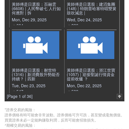
黃師傅是日選股：百融雲
黃師傅是日選股：建滔集團
(6608) | 人民幣破七 人行如
(148) | 特朗普哈塞特唱雙簧
何應對 | 拆
鼓吹減息 |
Mon, Dec 29, 2025
Wed, Dec 24, 2025
604
826
黃師傅是日選股：耐世特
黃師傅是日選股：浙江世寶
(1316) | 新消費股升勢能否
(1057) | 迎接聖誕行情資金
持續？ | 四新
提前收爐 ？
Tue, Dec 23, 2025
Mon, Dec 22, 2025
547
532
[Page 1 of 36]
*證券交易的風險：
證券價格有時可能會非常波動。證券價格可升可跌，甚至變成毫無價值。
買賣證券未必一定能夠賺取利潤，反而可能會招致損失。
^期權交易的風險：