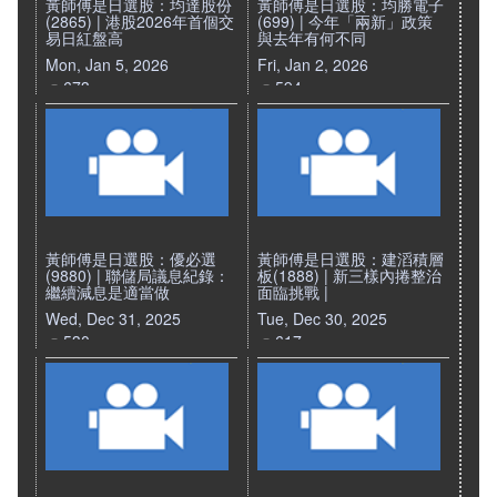
黃師傅是日選股：均達股份
黃師傅是日選股：均勝電子
(2865) | 港股2026年首個交
(699) | 今年「兩新」政策
易日紅盤高
與去年有何不同
Mon, Jan 5, 2026
Fri, Jan 2, 2026
673
594
黃師傅是日選股：優必選
黃師傅是日選股：建滔積層
(9880) | 聯儲局議息紀錄：
板(1888) | 新三樣內捲整治
繼續減息是適當做
面臨挑戰 |
Wed, Dec 31, 2025
Tue, Dec 30, 2025
530
617