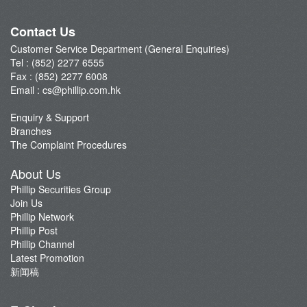
Phillip Network
Phillip Post
Contact Us
新闻稿
Customer Service Department (General Enquiries)
Tel : (852) 2277 6555
Fax : (852) 2277 6008
Email :
cs@phillip.com.hk
Enquiry & Support
Branches
The Complaint Procedures
About Us
Phillip Securities Group
Join Us
Phillip Network
Phillip Post
Phillip Channel
Latest Promotion
新闻稿