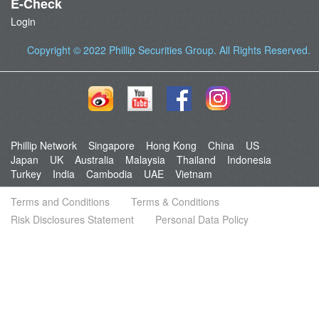
E-Check
Login
Copyright © 2022
Phillip Securities Group
. All Rights Reserved.
Phillip Network
Singapore
Hong Kong
China
US
Japan
UK
Australia
Malaysia
Thailand
Indonesia
Turkey
India
Cambodia
UAE
Vietnam
Terms and Conditions
Terms & Conditions
Risk Disclosures Statement
Personal Data Policy