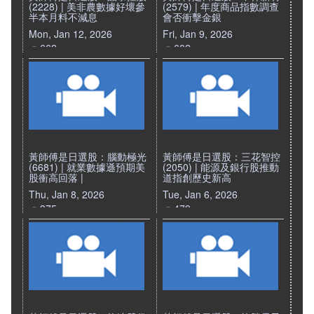
(2228) | 美非農數據好壞參
(2579) | 年度商品指數調查
半本月料不減息
會否衝擊金銀
Mon, Jan 12, 2026
Fri, Jan 9, 2026
662
602
黃師傅是日選股：腦動極光
黃師傅是日選股：三花智控
(6681) | 就業數據遜預期美
(2050) | 能源及銀行股推動
股衝高回落 |
道指創歷史新高
Thu, Jan 8, 2026
Tue, Jan 6, 2026
375
479