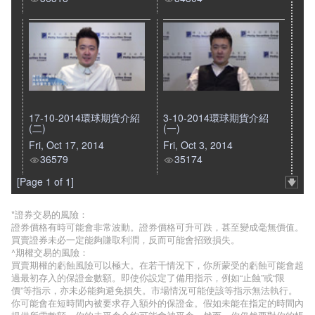
17-10-2014環球期貨介紹
3-10-2014環球期貨介紹
(二)
(一)
Fri, Oct 17, 2014
Fri, Oct 3, 2014
36579
35174
[Page 1 of 1]
*證券交易的風險：
證券價格有時可能會非常波動。證券價格可升可跌，甚至變成毫無價值。
買賣證券未必一定能夠賺取利潤，反而可能會招致損失。
^期權交易的風險：
買賣期權的虧蝕風險可以極大。在若干情況下，你所蒙受的虧蝕可能會超
過最初存入的保證金數額。即使你設定了備用指示，例如“止蝕”或“限
價”等指示，亦未必能夠避免損失。市場情況可能使該等指示無法執行。
你可能會在短時間內被要求存入額外的保證金。假如未能在指定的時間內