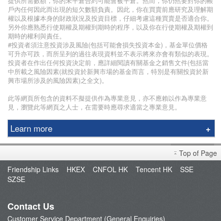
提供所需數額，你的未平倉合約可能會被平倉。然而，你仍然要對你的帳
戶內任何因此而出現的短欠數額負責。因此，你在買賣前應研究及理解期
權以及根據本身的財政狀況及投資目標，仔細考慮這種買賣是否適合你。
另外你應熟悉行使期權及期權到期時的程序，以及你在行使期權及期權到
期時的權利與責任。
#投資者須注意投資涉及風險(包括可能會損失投資本金)，基金單位價格
可升亦可跌，而所呈列的過往表現資料並不表示將來亦會有類似的表現。
投資者在作出任何投資決定前，應詳細閱讀有關基金之銷售文件(包括當
中所載之風險因素(就投資於新興市場的基金而言，特別是有關投資於新
興市場所涉及的風險因素)之全文)。
此等網頁所包含的資料不擬提供作為專業意見，亦不應賴以作為專業意
見，瀏覽此等網頁之人士，在需要時應尋求適當之專業意見。
Learn more
Phillip Securities Group
Top of Page
Branches
Friendship Links
HKEX
CNFOL HK
Tencent HK
SSE
Join Us
SZSE
Phillip Network
Phillip Post
Contact Us
新闻稿
Customer Service Department (General Enquiries)