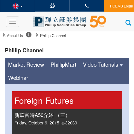
🎁
📞
POEMS Login
Toggle
navigation
About Us
Phillip Channel
Phillip Channel
Market Review
PhillipMart
Video Tutorials
Webinar
Foreign Futures
新華富時A50介紹 （三）
Friday, October 9, 2015
32669