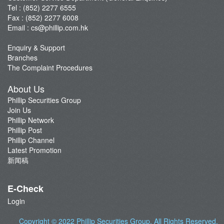
Tel : (852) 2277 6555
Fax : (852) 2277 6008
Email :
cs@phillip.com.hk
Enquiry & Support
Branches
The Complaint Procedures
About Us
Phillip Securities Group
Join Us
Phillip Network
Phillip Post
Phillip Channel
Latest Promotion
新闻稿
E-Check
Login
Copyright © 2022
Phillip Securities Group
. All Rights Reserved.