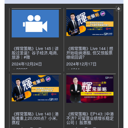
《辉常策略》Live 145 | 讲
《辉常策略》Live 144 | 想
股过圣诞！谷子经济,电商,
开始吸纳港股, 但又惊股票
旅游｜#微
继续回调?
2024年12月24日
2024年12月17日
23385
1911
《辉常策略》Live 140 | 港
《辉常策略》EP143: |中港
股难重上20,000点？小米,
不济? 可留意业绩增长稳定
携程
公司丨 股票推