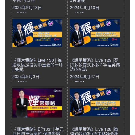
不休 可以点
5只港股
2024年9月13日
2024年9月10日
5015
1855
《辉常策略》Live 130 | 拣
《辉常策略》Live 129 |买
股永远是投资中重要的一环
拼多多变跌多多? 等埋英伟
| 美期,
达(NVDA
2024年9月3日
2024年8月27日
4319
2894
《辉常策略》EP133: | 美元
《辉常策略》Live 128 |微
兑日圆重返高位 保持警惕
淡x微好的恒指策略唔会相