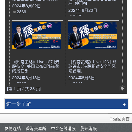
冲, 仲可wi
2024年8月22日
2024年8月20日
2869
1572
《辉常策略》Live 127 |港
《辉常策略》Live 126 | 环
股待变, 美国公布CPI前/後
球跌市, 港股相对安全? 风
的潜在部
险管理,
2024年8月13日
2024年8月6日
2886
3041
[第 1 页 / 共 38 页]
进一步了解
辉立简介
返回页首
分行资料
友情连结
香港交易所
中金在线港股
腾讯港股
招聘人才