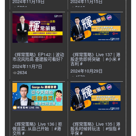
2024年11月19日
2024年11月15日
5824
3116
《辉常策略》EP142: | 波动
《辉常策略》Live 137 | 港
市况风险高 基建股可看好？
股走势即将突破 ｜#小米 #
吉利 #
2024年11月7日
2024年10月29日
2634
4572
《辉常策略》Live 136 | 拒
《辉常策略》Live 135 | 港
做韭菜, 从自己开始 ｜#港
股系时候转玩法 ｜#恒指 #
交所 #
平保 #