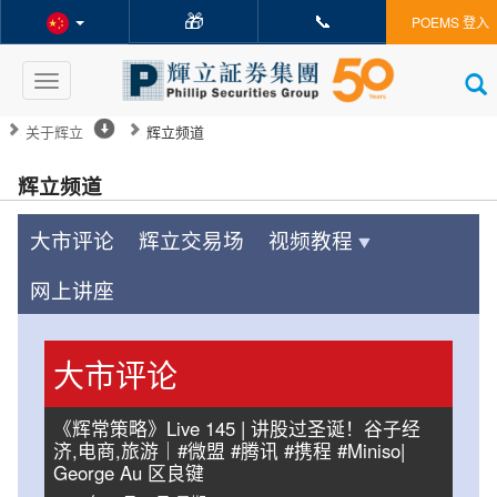
🎁
📞
POEMS 登入
Toggle
navigation
关于辉立
辉立频道
辉立频道
大市评论
辉立交易场
视频教程
网上讲座
大市评论
《辉常策略》Live 145 | 讲股过圣诞！谷子经
济,电商,旅游｜#微盟 #腾讯 #携程 #Miniso|
George Au 区良键