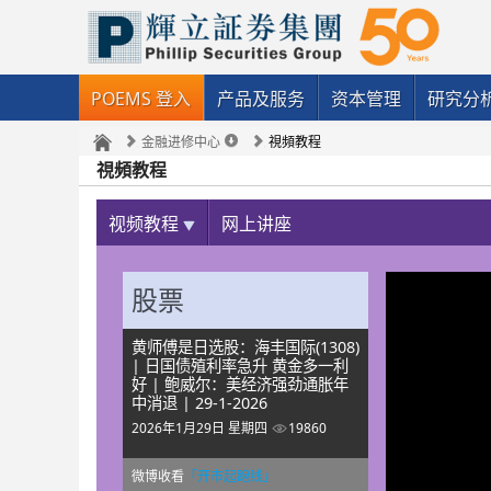
POEMS 登入
产品及服务
资本管理
研究分
金融进修中心
視頻教程
視頻教程
视频教程
网上讲座
股票
黄师傅是日选股：海丰国际(1308)
| 日国债殖利率急升 黄金多一利
好 | 鲍威尔：美经济强劲通胀年
中消退 | 29-1-2026
2026年1月29日 星期四
19860
微博收看
「开市起跑线」