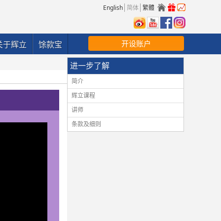
English
简体
繁體
开设账户
关于辉立
馀款宝
进一步了解
简介
辉立课程
讲师
条款及细则