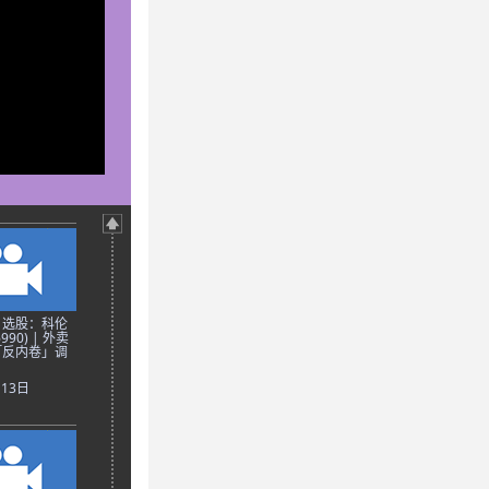
日选股：科伦
90) | 外卖
「反内卷」调
月13日