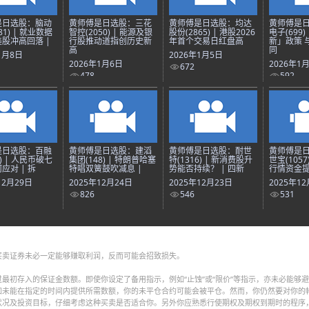
是日选股：脑动
黄师傅是日选股：三花
黄师傅是日选股：均达
黄师傅是
81) | 就业数据
智控(2050) | 能源及银
股份(2865) | 港股2026
电子(699)
股冲高回落 |
行股推动道指创历史新
年首个交易日红盘高
新」政策 
高
同
1月8日
2026年1月5日
2026年1月6日
2026年1
672
478
592
是日选股：百融
黄师傅是日选股：建滔
黄师傅是日选股：耐世
黄师傅是
8) | 人民币破七
集团(148) | 特朗普哈塞
特(1316) | 新消费股升
世宝(1057
应对 | 拆
特唱双簧鼓吹减息 |
势能否持续？ | 四新
行情资金提
12月29日
2025年12月24日
2025年12月23日
2025年1
826
546
531
买卖证券未必一定能够赚取利润，反而可能会招致损失。
最初存入的保证金数额。即使你设定了备用指示，例如“止蚀”或“限价”等指示，亦未必能够
如未能在指定的时间内提供所需数额，你的未平仓合约可能会被平仓。然而，你仍然要对你的
状况及投资目标，仔细考虑这种买卖是否适合你。另外你应熟悉行使期权及期权到期时的程序