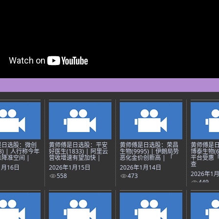
是日选股：微创
黄师傅是日选股：平安
黄师傅是日选股：荣昌
黄师傅是
3) | 人行称今年
好医生(1833) | 阿里云
生物(9995) | 伊朗局势
博泰生物(69
降准空间 |
营收增速有望加快 |
恶化金价创新高 | 「
平台受惠
查
1月16日
2026年1月15日
2026年1月14日
2026年1
558
473
449