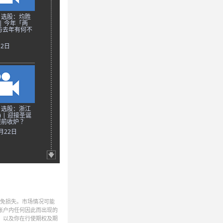
日选股：均胜
 | 今年「两
与去年有何不
月2日
日选股：浙江
) | 迎接圣诞
前收炉 ？
2月22日
避免损失。市场情况可能
帐户内任何因此而出现的
，以及你在行使期权及期