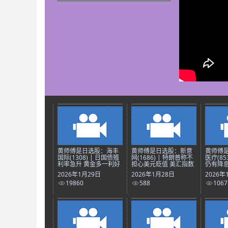
黄师傅是日选股：海丰
黄师傅是日选股：新意
黄师傅
国际(1308) | 日国债殖
网(1686) | 特朗普称不
医疗(85
利率急升 黄金多一利好
担心美元贬值 美汇指数
仍有降息
2026年1月29日
2026年1月28日
2026年
19860
588
1067