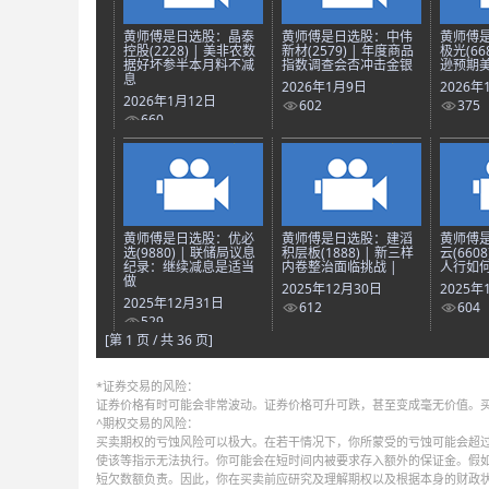
黄师傅是日选股：晶泰
黄师傅是日选股：中伟
黄师傅
控股(2228) | 美非农数
新材(2579) | 年度商品
极光(66
据好坏参半本月料不减
指数调查会否冲击金银
逊预期美
息
2026年1月9日
2026年
2026年1月12日
602
375
660
黄师傅是日选股：优必
黄师傅是日选股：建滔
黄师傅
选(9880) | 联储局议息
积层板(1888) | 新三样
云(660
纪录：继续减息是适当
内卷整治面临挑战 |
人行如何
做
2025年12月30日
2025年
2025年12月31日
612
604
529
[第 1 页 / 共 36 页]
*证券交易的风险：
证券价格有时可能会非常波动。证券价格可升可跌，甚至变成毫无价值。
^期权交易的风险：
买卖期权的亏蚀风险可以极大。在若干情况下，你所蒙受的亏蚀可能会超过
使该等指示无法执行。你可能会在短时间内被要求存入额外的保证金。假
短欠数额负责。因此，你在买卖前应研究及理解期权以及根据本身的财政